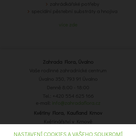
zahrádkářské potřeby
speciální pěstební substráty a hnojiva
více zde
Zahrada Flora, Úvalno
Vaše rodinné zahradnické centrum
Úvalno 350, 793 91 Úvalno
Denně 8:00 - 18:00
Tel.: +420 554 625 166
e-mail:
info@zahradaflora.cz
Květiny Flora, Kaufland Krnov
Květinářství v Krnově
Obchodní centrum Kaufland Krnov, Opavská 14, Krnov
NASTAVENÍ COOKIES A VAŠEHO SOUKROMÍ