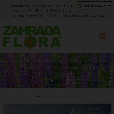
Dnešní otevírací doba:
Zahrada Flora
Úvalno 8:00 — 18:00 | Květiny Flora
Kaufland Krnov 8:00 — 20:00 | Dnes má svátek:
Vavřinec
Krásné trvalky ve Vaší zahradě
U nás vždy vyberete ze širokého sortimentu
kvalitních rostlin
Více zde