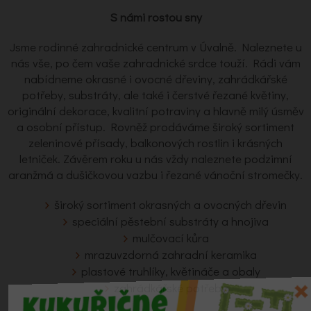
S námi rostou sny
Jsme rodinné zahradnické centrum v Úvalně. Naleznete u
nás vše, po čem vaše zahradnické srdce touží. Rádi vám
nabídneme okrasné i ovocné dřeviny, zahrádkářské
potřeby, substráty, ale také i čerstvé řezané květiny,
originální dekorace, kvalitní potraviny a hlavně milý úsměv
a osobní přístup. Rovněž prodáváme široký sortiment
zeleninové přísady, balkonových rostlin i krásných
letniček. Závěrem roku u nás vždy naleznete podzimní
aranžmá a dušičkovou vazbu i řezané vánoční stromečky.
široký sortiment okrasných a ovocných dřevin
speciální pěstební substráty a hnojiva
mulčovací kůra
mrazuvzdorná zahradní keramika
plastové truhlíky, květináče a obaly
zahrádkářské potřeby