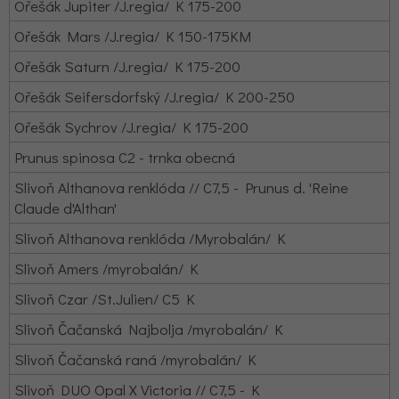
Ořešák Jupiter /J.regia/ K 175-200
Ořešák Mars /J.regia/ K 150-175KM
Ořešák Saturn /J.regia/ K 175-200
Ořešák Seifersdorfský /J.regia/ K 200-250
Ořešák Sychrov /J.regia/ K 175-200
Prunus spinosa C2 - trnka obecná
Slivoň Althanova renklóda // C7,5 - Prunus d. 'Reine
Claude d'Althan'
Slivoň Althanova renklóda /Myrobalán/ K
Slivoň Amers /myrobalán/ K
Slivoň Czar /St.Julien/ C5 K
Slivoň Čačanská Najbolja /myrobalán/ K
Slivoň Čačanská raná /myrobalán/ K
Slivoň DUO Opal X Victoria // C7,5 - K