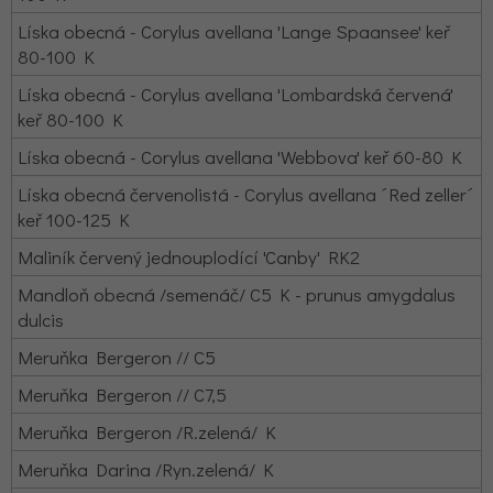
Líska obecná - Corylus avellana 'Lange Spaansee' keř
80-100 K
Líska obecná - Corylus avellana 'Lombardská červená'
keř 80-100 K
Líska obecná - Corylus avellana 'Webbova' keř 60-80 K
Líska obecná červenolistá - Corylus avellana ´Red zeller´
keř 100-125 K
Maliník červený jednouplodící 'Canby' RK2
Mandloň obecná /semenáč/ C5 K - prunus amygdalus
dulcis
Meruňka Bergeron // C5
Meruňka Bergeron // C7,5
Meruňka Bergeron /R.zelená/ K
Meruňka Darina /Ryn.zelená/ K