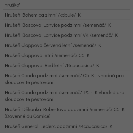
hruška"
Hrušeň Bohemica zimní /kdoule/ K
Hrušeň Boscova Lahvice podzimní /semenáč/ K
Hrušeň Boscova Lahvice podzimní VK /semenáč/ K
Hrušeň Clappova červená letní /semenáč/ K
Hrušeň Clappova letní /semenáč/ C5 K
Hrušeň Clappova Red letní /P.caucasica/ K
Hrušeň Condo podzimní /semenáč/ C5 K - vhodná pro
sloupcovité pěstování
Hrušeň Condo podzimní /semenáč/ P5 - K vhodná pro
sloupcovité pěstování
Hrušeň Děkanka Robertova podzimní /semenáč/ C5 K
(Doyenné du Comice)
Hrušeň General Leclerc podzimní /P.caucasica/ K