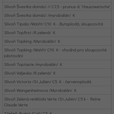
Slivoň Švestka domácí // C7,5 - prunus d. 'Hauszwetsche'
Slivoň Švestka domácí /myrobalán/ K
Slivoň Tipala /WaVit/ C10 K - žlutoplodá, sloupcovitá
Slivoň Topfirst /R.zelená/ K
Slivoň Topking /Myrobalán/ K
Slivoň Topking /WaVit/ C10 K - vhodná pro sloupcovité
pěstování
Slivoň Toptaste /myrobalán/ K
Slivoň Valjevka /R.zelená/ K
Slivoň Victoria /St.Julien/ C5 K - červenoplodá
Slivoň Wangenheimova /Myrobalán/ K
Slivoň Zelená renklóda Verte /St.Julien/ C5 k - Reine
Claude Verte
Třešeň Burlat /Colt/ C5 K