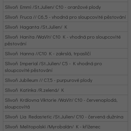
Slivoň Emmi /St.Julien/ C10 - oranžové plody
Slivoň Fruca // C6,5 - vhodná pro sloupcovité pěstování
Slivoň Haganta /St.Julien/ K
Slivoň Hanita /WaVit/ C10 K - vhodná pro sloupcovité
pěstování
Slivoň Hanna //C10 K - zakrslá, trpasličí
Slivoň Imperial /St.Julien/ C5 - K vhodná pro
sloupcovité pěstování
Slivoň Jubileum // C7,5 - purpurové plody
Slivoň Katinka /R.zelená/ K
Slivoň Královna Viktorie /WaVit/ C10 - červenoplodá,
sloupcovitá
Slivoň Lia Redastetic /St.Julien/ C10 - červená dužnina
Slivoň Melitopolski /Myrobalán/ K - kříženec