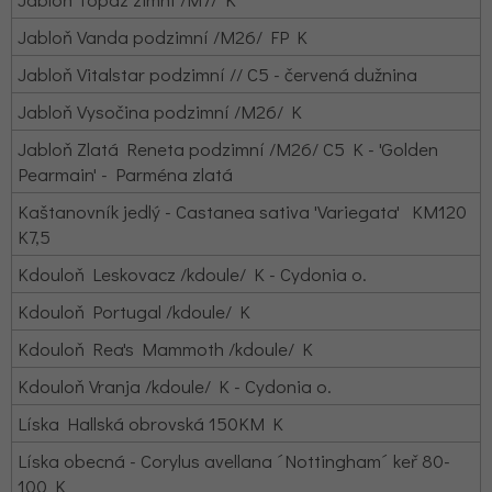
Jabloň Vanda podzimní /M26/ FP K
Jabloň Vitalstar podzimní // C5 - červená dužnina
Jabloň Vysočina podzimní /M26/ K
Jabloň Zlatá Reneta podzimní /M26/ C5 K - 'Golden
Pearmain' - Parména zlatá
Kaštanovník jedlý - Castanea sativa 'Variegata'
KM120
K7,5
Kdouloň Leskovacz /kdoule/ K - Cydonia o.
Kdouloň Portugal /kdoule/ K
Kdouloň Rea's Mammoth /kdoule/ K
Kdouloň Vranja /kdoule/ K - Cydonia o.
Líska Hallská obrovská 150KM K
Líska obecná - Corylus avellana ´Nottingham´ keř 80-
100 K