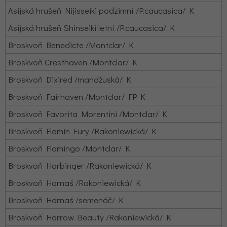
Asijská hrušeň Nijisseiki podzimní /P.caucasica/ K
Asijská hrušeň Shinseiki letní /P.caucasica/ K
Broskvoň Benedicte /Montclar/ K
Broskvoň Cresthaven /Montclar/ K
Broskvoň Dixired /mandžuská/ K
Broskvoň Fairhaven /Montclar/ FP K
Broskvoň Favorita Morentini /Montclar/ K
Broskvoň Flamin Fury /Rakoniewická/ K
Broskvoň Flamingo /Montclar/ K
Broskvoň Harbinger /Rakoniewická/ K
Broskvoň Harnaś /Rakoniewická/ K
Broskvoň Harnaś /semenáč/ K
Broskvoň Harrow Beauty /Rakoniewická/ K