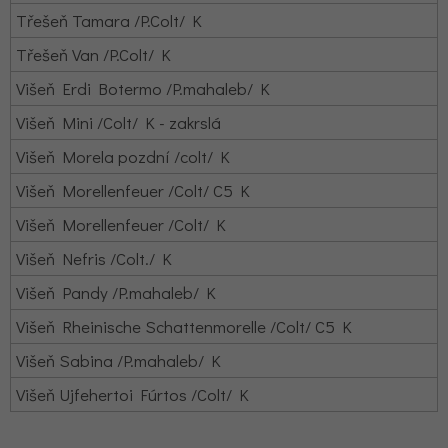
Třešeň Tamara /P.Colt/ K
Třešeň Van /P.Colt/ K
Višeň Erdi Botermo /P.mahaleb/ K
Višeň Mini /Colt/ K - zakrslá
Višeň Morela pozdní /colt/ K
Višeň Morellenfeuer /Colt/ C5 K
Višeň Morellenfeuer /Colt/ K
Višeň Nefris /Colt./ K
Višeň Pandy /P.mahaleb/ K
Višeň Rheinische Schattenmorelle /Colt/ C5 K
Višeň Sabina /P.mahaleb/ K
Višeň Ujfehertoi Fúrtos /Colt/ K