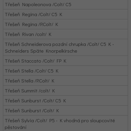
Třešeň Napoleonova /Colt/ C5
Třešeň Regina /Colt/ C5 K
Třešeň Regina /P.Colt/ K
Třešeň Rivan /colt/ K
Třešeň Schneiderova pozdní chrupka /Colt/ C5 K -
Schneiders Späte Knorpelkirsche
Třešeň Staccato /Colt/ FP K
Třešeň Stella /Colt/ C5 K
Třešeň Stella /P.Colt/ K
Třešeň Summit /colt/ K
Třešeň Sunburst /Colt/ C5 K
Třešeň Sunburst /Colt/ K
Třešeň Sylvia /Colt/ P5 - K vhodná pro sloupcovité
pěstování