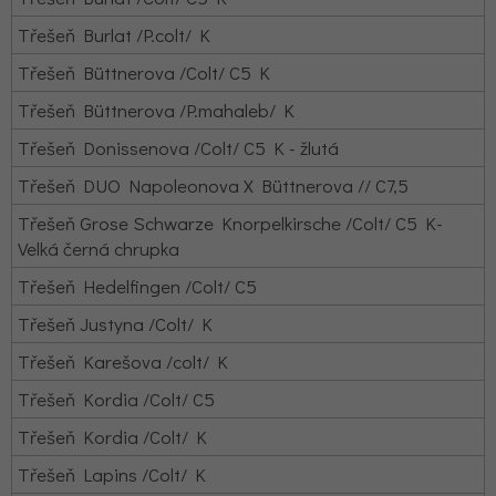
Třešeň Burlat /P.colt/ K
Třešeň Büttnerova /Colt/ C5 K
Třešeň Büttnerova /P.mahaleb/ K
Třešeň Donissenova /Colt/ C5 K - žlutá
Třešeň DUO Napoleonova X Büttnerova // C7,5
Třešeň Grose Schwarze Knorpelkirsche /Colt/ C5 K-
Velká černá chrupka
Třešeň Hedelfingen /Colt/ C5
Třešeň Justyna /Colt/ K
Třešeň Karešova /colt/ K
Třešeň Kordia /Colt/ C5
Třešeň Kordia /Colt/ K
Třešeň Lapins /Colt/ K