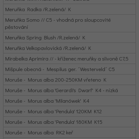
Meruňka Radka /R.zelená/ K
Meruňka Somo // C5 - vhodná pro sloupcovité
pěstování
Meruňka Spring Blush /R.zelená/ K
Meruňka Velkopavlovická /R.zelená/ K
Mirabelka Aprimira // - kříženec meruňky a slivoně C7,5
Mišpule obecná - Mespilus ger. ´Westerveld´ C5
Moruše - Morus alba 200-250KM vřeteno K
Moruše - Morus alba 'Gerardi's Dwarf' K4 - nízká
Moruše - Morus alba 'Milanówek' K4
Moruše - Morus alba 'Pendula' 120KM K12
Moruše - Morus alba 'Pendula' 180KM K15
Moruše - Morus alba RK2 keř