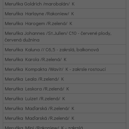
Meruňka Goldrich /marobalán/ K
Meruňka Harlayne /Rakoniew/ K
Meruňka Harogem /R.zelená/ K
Meruňka Johannes /St.Julien/ C10 - červené plody,
červená dužnina
Meruňka Kaluna // C6,5 - zakrslá, balkonová
Meruňka Karola /R.zelená/ K
Meruňka Kompakta /Wavit/ K - zakrsle rostoucí
Meruňka Leala /R.zelená/ K
Meruňka Leskora /R.zelená/ K
Meruňka Luizet /R.zelená/ K
Meruňka Maďarská /R.zelená/ K
Meruňka Maďarská /R.zelená/ K
Meruňka Mini /Rakoniew/ K - zakrslá