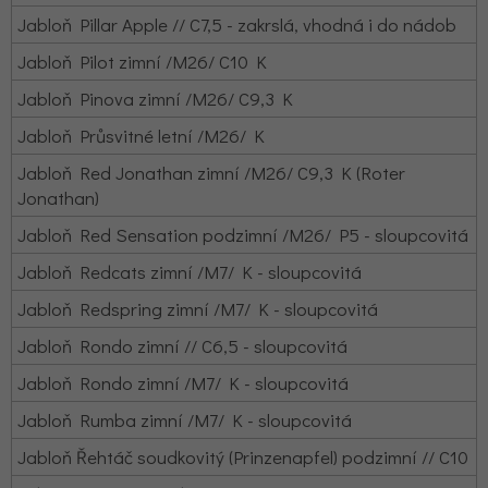
Jabloň Pillar Apple // C7,5 - zakrslá, vhodná i do nádob
Jabloň Pilot zimní /M26/ C10 K
Jabloň Pinova zimní /M26/ C9,3 K
Jabloň Průsvitné letní /M26/ K
Jabloň Red Jonathan zimní /M26/ C9,3 K (Roter
Jonathan)
Jabloň Red Sensation podzimní /M26/ P5 - sloupcovitá
Jabloň Redcats zimní /M7/ K - sloupcovitá
Jabloň Redspring zimní /M7/ K - sloupcovitá
Jabloň Rondo zimní // C6,5 - sloupcovitá
Jabloň Rondo zimní /M7/ K - sloupcovitá
Jabloň Rumba zimní /M7/ K - sloupcovitá
Jabloň Řehtáč soudkovitý (Prinzenapfel) podzimní // C10