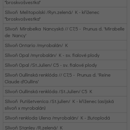
"broskvošvestka"
Slivoň Melitopolski /Ryn.zelená/ K - kříženec
"broskvošvestka"
Slivoň Mirabelka Nancyská // C7,5 - Prunus d. 'Mirabelle
de Nancy'
Slivoň Ontario /myrobalán/ K
Slivoň Opal /myrobalán/ K - sv. fialové plody
Slivoň Opal /St.Julien/ C5 - sv. fialové plody
Slivoň Oullinská renklóda // C7,5 - Prunus d. 'Reine
Claude d'Oullins'
Slivoň Oullinská renklóda /St.Julien/ C5 K
Slivoň Putišetvenica /St.julien/ K - kříženec (asijská
slivoň x myrobalán)
Slivoň renkloda Ulena /myrobalán/ K - žlutoplodá
Slivoň Stanley /R.zelená/ K