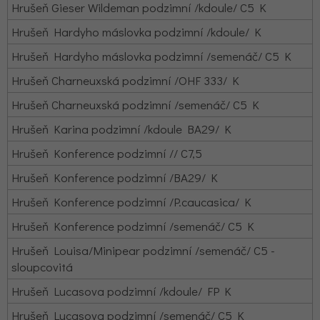
Hrušeň Gieser Wildeman podzimní /kdoule/ C5 K
Hrušeň Hardyho máslovka podzimní /kdoule/ K
Hrušeň Hardyho máslovka podzimní /semenáč/ C5 K
Hrušeň Charneuxská podzimní /OHF 333/ K
Hrušeň Charneuxská podzimní /semenáč/ C5 K
Hrušeň Karina podzimní /kdoule BA29/ K
Hrušeň Konference podzimní // C7,5
Hrušeň Konference podzimní /BA29/ K
Hrušeň Konference podzimní /P.caucasica/ K
Hrušeň Konference podzimní /semenáč/ C5 K
Hrušeň Louisa/Minipear podzimní /semenáč/ C5 -
sloupcovitá
Hrušeň Lucasova podzimní /kdoule/ FP K
Hrušeň Lucasova podzimní /semenáč/ C5 K