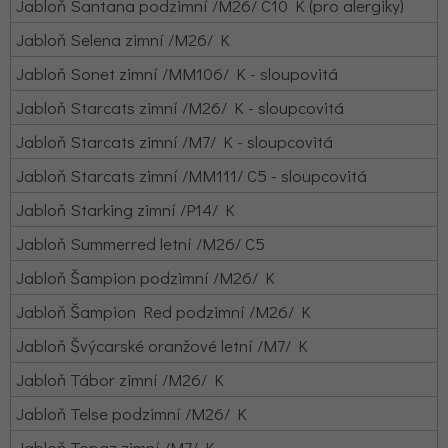
Jabloň Santana podzimní /M26/ C10 K (pro alergiky)
Jabloň Selena zimní /M26/ K
Jabloň Sonet zimní /MM106/ K - sloupovitá
Jabloň Starcats zimní /M26/ K - sloupcovitá
Jabloň Starcats zimní /M7/ K - sloupcovitá
Jabloň Starcats zimní /MM111/ C5 - sloupcovitá
Jabloň Starking zimní /P14/ K
Jabloň Summerred letní /M26/ C5
Jabloň Šampion podzimní /M26/ K
Jabloň Šampion Red podzimní /M26/ K
Jabloň Švýcarské oranžové letní /M7/ K
Jabloň Tábor zimní /M26/ K
Jabloň Telse podzimní /M26/ K
Jabloň Topaz zimní /M7/ K