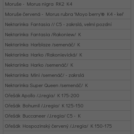
Moruše - Morus nigra RK2 K4
Moruše červená - Morus rubra 'Moyo berry'® K4 - keř
Nektarinka Fantasia // C5 - zakrslá, velmi pozdní
Nektarinka Fantasia /Rakoniew/ K
Nektarinka Harblaze /semenáč/ K
Nektarinka Harko /Rakonievická/ K
Nektarinka Harko /semenáč/ K
Nektarinka Mini /semenáč/ - zakrslá
Nektarinka Super Queen /semenáč/ K
Ořešák Apollo /J.regia/ K 175-200
Ořešák Bohumil /J.regia/ K 125-150
Ořešák Buccaneer /J.regia/ C5 - K
Ořešák Hospozinský červený /J.regia/ K 150-175