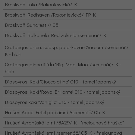
Broskvoň Inka /Rakoniewická/ K
Broskvoň Redhaven /Rakonievická/ FP K
Broskvoň Suncrest // C5
Broskvoň Balkonela Red zakrslá /semenáč/ K
Crataegus orien. subsp. pojarkovae 'Aureum' /semenáč/
K - hloh
Crataegus pinnatifida 'Big Mao Mao' /semenáč/ K -
hloh
Diospyros Kaki 'Cioccolatino' C10 - tomel japonský
Diospyros Kaki 'Royo Brillante' C10 - tomel japonský
Diospyros kaki 'Vaniglia' C10 - tomel japonský
Hrušeň Abbe Fetel podzimní /semenáč/ C5 K
Hrušeň Avranšská letní /BA29/ K - "melounová hruška"
Hrušeň Avranšská letní /semenáč/ C5 K - "melounová