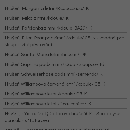
Hrušeň Margarita letní /P.caucasica/ K
Hrušeň Milka zimní /kdoule/ K
Hrušeň Pařížanka zimní /kdoule BA29/ K
Hrušeň Pillar Pear podzimní /kdoule/ C5 K - vhodná pro
sloupcovité pěstování
Hrušeň Santa Maria letní /hr.sem./ PK
Hrušeň Saphira podzimní // C6,5 - sloupcovitá
Hrušeň Schweizerhose podzimní /semenáč/ K
Hrušeň Williamsova červená letní /kdoule/ C5 K
Hrušeň Williamsova letní /kdoule/ C5 K
Hrušeň Williamsova letní /P.caucasica/ K
Hruškojeřáb ouškatý (tatarova hrušeň) K - Sorbopyrus
auricularis 'Tatarova'
Jabloň
Flamenco zimní /MM106/ K ­ sloupcovitá