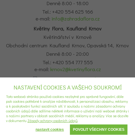
Denně 8:00 - 18:00
Tel.: +420 554 625 166
e-mail:
info@zahradaflora.cz
Květiny Flora, Kaufland Krnov
Květinářství v Krnově
Obchodní centrum Kaufland Krnov, Opavská 14, Krnov
Denně 8:00 - 20:00
Tel.: +420 554 777 555
e-mail:
krnov2@kvetinyflora.cz
NASTAVENÍ COOKIES A VAŠEHO SOUKROMÍ
Tato webová stránka používá cookies nezbytné pro správné fungování, dále
©2021 Všechna práva vyhrazena.
pak cookies potřebné k analýze návštěvnosti, k personalizaci obsahu, reklamy
Vytvořilo webdesignové studio
Profipage
a k poskytování funkcí sociálních sítí. V souladu s našimi zásadami ochrany
osobních údajů dále sdílíme některé informace o užívání naší webové stránky i
s našimi partnery v oblasti sociálních médií, reklamy a analýzy. Více se dozvíte
v dokumentu
Zásady ochrany osobních údajů
.
nastavit cookies
POVOLIT VŠECHNY COOKIES