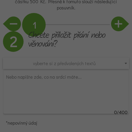
částku 500 Kč. Přesně k tomuto slouží následující
posuvník.
Chcete přiložit přání nebo
2
věnování?
vyberte si z předvolených textů
0/400
*nepovinný údaj