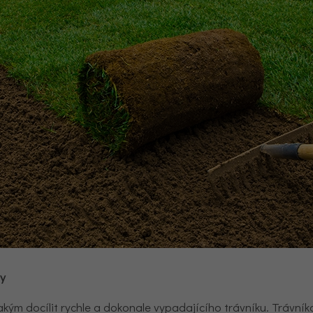
ty
kým docílit rychle a dokonale vypadajícího trávníku. Trávník