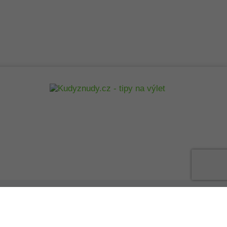
Vytvořilo webdesignové studio
Profipage