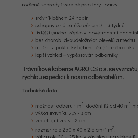
rodinné zahrady i veřejné prostory i parky.
trávník během 24 hodin
schopný plné zátěže během 2 – 3 týdnů
jistější (sucho, záplavy, povětrnostní podmín
bez chorob, dvouděložných plevelů a mechu
možnost pokládky během téměř celého roku
lepší vzhled – vypěstován odborníky
Trávníkové koberce AGRO CS a.s. se vyznačují
rychlou expedici k našim odběratelům.
Technická data
2
2
možnost odběru 1 m
, dodání již od 40 m
(m
výška trávníku 2,5 - 3 cm
vegetační vrstva 2 cm
2
rozměr role 250 x 40 x 2,5 cm (1 m
)
váha role 20 – 25 kg (v závislosti na vlhkosti)