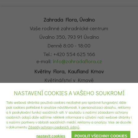
Zahrada Flora, Úvalno
Vaše rodinné zahradnické centrum
Úvalno 350, 793 91 Úvalno
Denně 8:00 - 18:00
Tel.: +420 554 625 166
e-mail:
info@zahradaflora.cz
Květiny Flora, Kaufland Krnov
Květinářství v Krnově
Obchodní centrum Kaufland Krnov, Opavská 14, Krnov
NASTAVENÍ COOKIES A VAŠEHO SOUKROMÍ
Denně 8:00 - 20:00
Tato webová stránka používá cookies nezbytné pro správné fungování, dále
Tel.: +420 554 777 555
pak cookies potřebné k analýze návštěvnosti, k personalizaci obsahu, reklamy
e-mail:
krnov2@kvetinyflora.cz
a k poskytování funkcí sociálních sítí. V souladu s našimi zásadami ochrany
osobních údajů dále sdílíme některé informace o užívání naší webové stránky i
s našimi partnery v oblasti sociálních médií, reklamy a analýzy. Více se dozvíte
v dokumentu
Zásady ochrany osobních údajů
.
nastavit cookies
POVOLIT VŠECHNY COOKIES