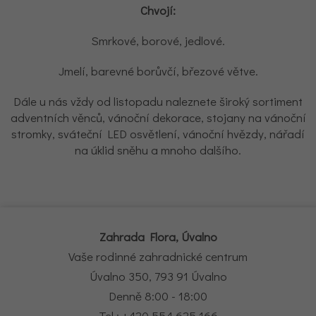
Chvojí:
Smrkové, borové, jedlové.
Jmelí, barevné borůvčí, březové větve.
Dále u nás vždy od listopadu naleznete široký sortiment
adventních věnců, vánoční dekorace, stojany na vánoční
stromky, sváteční LED osvětlení, vánoční hvězdy, nářadí
na úklid sněhu a mnoho dalšího.
Zahrada Flora, Úvalno
Vaše rodinné zahradnické centrum
Úvalno 350, 793 91 Úvalno
Denně 8:00 - 18:00
Tel.: +420 554 625 166