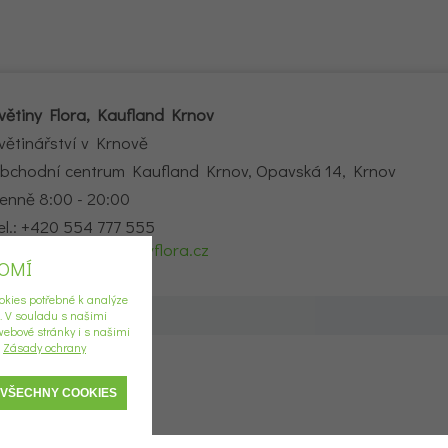
větiny Flora, Kaufland Krnov
větinářství v Krnově
bchodní centrum Kaufland Krnov, Opavská 14, Krnov
enně 8:00 - 20:00
el.: +420 554 777 555
-mail:
krnov2@kvetinyflora.cz
ROMÍ
okies potřebné k analýze
í. V souladu s našimi
ebové stránky i s našimi
u
Zásady ochrany
 VŠECHNY COOKIES