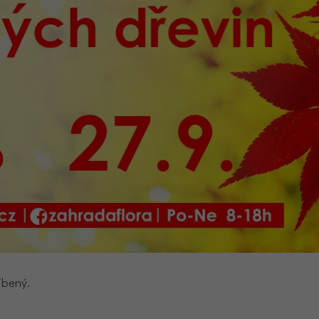
íbený.