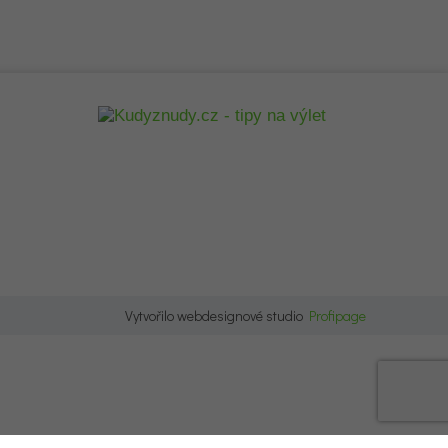
Vytvořilo webdesignové studio
Profipage