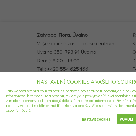
Zahrada Flora, Úvalno
K
Vaše rodinné zahradnické centrum
K
Úvalno 350, 793 91 Úvalno
O
Denně 8:00 - 18:00
D
Tel.: +420 554 625 166
T
e-mail:
info@zahradaflora.cz
e
NASTAVENÍ COOKIES A VAŠEHO SOUK
Tato webová stránka používá cookies nezbytné pro správné fungování, dále pak co
©2021 Všechna práva vyhrazena.
návštěvnosti, k personalizaci obsahu, reklamy a k poskytování funkcí sociálních sít
zásadami ochrany osobních údajů dále sdílíme některé informace o užívání naší w
partnery v oblasti sociálních médií, reklamy a analýzy. Více se dozvíte v dokument
osobních údajů
.
nastavit cookies
POVOLIT