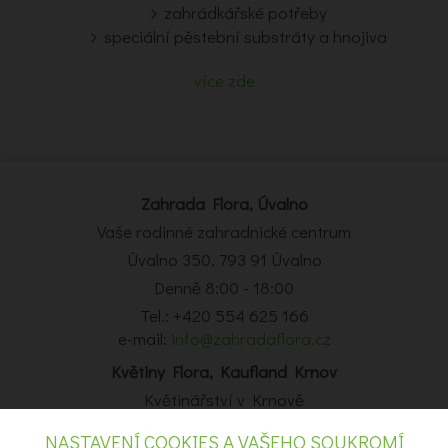
zahrádkářské potřeby
speciální pěstební substráty a hnojiva
více zde
Zahrada Flora, Úvalno
Vaše rodinné zahradnické centrum
Úvalno 350, 793 91 Úvalno
Denně 8:00 - 18:00
Tel.: +420 554 625 166
e-mail:
info@zahradaflora.cz
Květiny Flora, Kaufland Krnov
Květinářství v Krnově
Obchodní centrum Kaufland Krnov, Opavská 14, Krnov
NASTAVENÍ COOKIES A VAŠEHO SOUKROMÍ