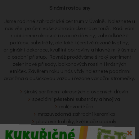
S námi rostou sny
Jsme rodinné zahradnické centrum v Úvalně. Naleznete u
nás vše, po čem vaše zahradnické srdce touží. Rádi vám
nabídneme okrasné i ovocné dřeviny, zahrádkářské
potřeby, substráty, ale také i čerstvé řezané květiny,
originální dekorace, kvalitní potraviny a hlavně milý úsměv
a osobní přístup. Rovněž prodáváme široký sortiment
zeleninové přísady, balkonových rostlin i krásných
letniček. Závěrem roku u nás vždy naleznete podzimní
aranžmá a dušičkovou vazbu i řezané vánoční stromečky.
široký sortiment okrasných a ovocných dřevin
speciální pěstební substráty a hnojiva
mulčovací kůra
mrazuvzdorná zahradní keramika
plastové truhlíky, květináče a obaly
zahrádkářské potřeby