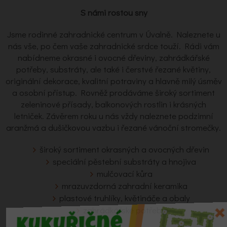
S námi rostou sny
Jsme rodinné zahradnické centrum v Úvalně. Naleznete u
nás vše, po čem vaše zahradnické srdce touží. Rádi vám
nabídneme okrasné i ovocné dřeviny, zahrádkářské
potřeby, substráty, ale také i čerstvé řezané květiny,
originální dekorace, kvalitní potraviny a hlavně milý úsměv
a osobní přístup. Rovněž prodáváme široký sortiment
zeleninové přísady, balkonových rostlin i krásných
letniček. Závěrem roku u nás vždy naleznete podzimní
aranžmá a dušičkovou vazbu i řezané vánoční stromečky.
široký sortiment okrasných a ovocných dřevin
speciální pěstební substráty a hnojiva
mulčovací kůra
mrazuvzdorná zahradní keramika
plastové truhlíky, květináče a obaly
zahrádkářské potřeby