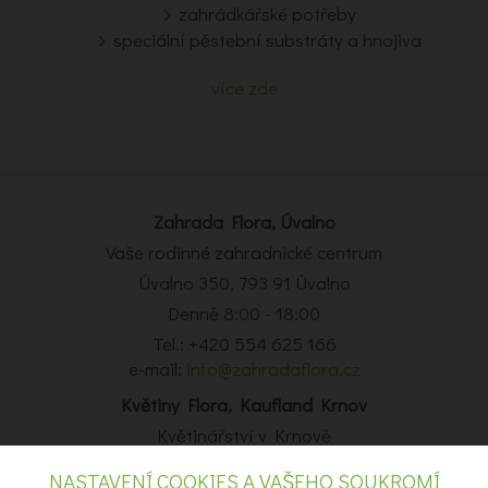
zahrádkářské potřeby
speciální pěstební substráty a hnojiva
více zde
Zahrada Flora, Úvalno
Vaše rodinné zahradnické centrum
Úvalno 350, 793 91 Úvalno
Denně 8:00 - 18:00
Tel.: +420 554 625 166
e-mail:
info@zahradaflora.cz
Květiny Flora, Kaufland Krnov
Květinářství v Krnově
Obchodní centrum Kaufland Krnov, Opavská 14, Krnov
NASTAVENÍ COOKIES A VAŠEHO SOUKROMÍ