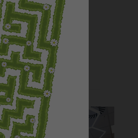
h dřevin
a
více zde