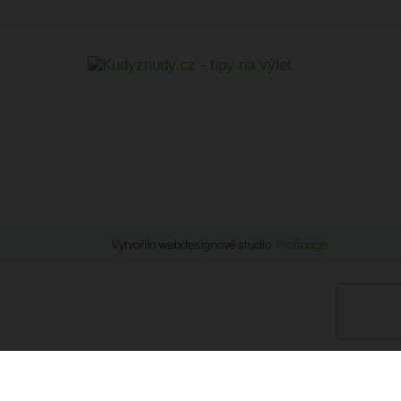
Vytvořilo webdesignové studio
Profipage