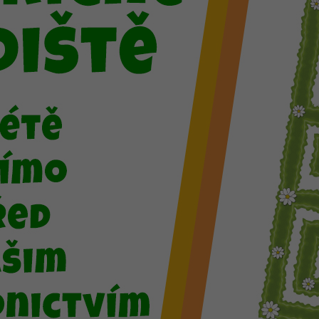
široký sortiment okrasných a ovocnýc
speciální pěstební substráty a hnojiv
mulčovací kůra
mrazuvzdorná zahradní keramika
plastové truhlíky, květináče a obaly
zahrádkářské potřeby