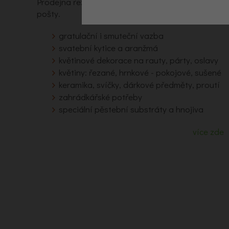
Prodejna řezaných i pokojových květin, dekorací 
pošty.
gratulační i smuteční vazba
svatební kytice a aranžmá
květinové dekorace na rauty, párty, oslavy
květiny: řezané, hrnkové - pokojové, sušené
keramika, svíčky, dárkové předměty, proutí
zahrádkářské potřeby
speciální pěstební substráty a hnojiva
více zde