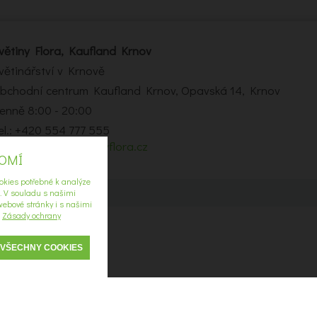
větiny Flora, Kaufland Krnov
větinářství v Krnově
bchodní centrum Kaufland Krnov, Opavská 14, Krnov
enně 8:00 - 20:00
el.: +420 554 777 555
-mail:
krnov2@kvetinyflora.cz
ROMÍ
okies potřebné k analýze
í. V souladu s našimi
ebové stránky i s našimi
u
Zásady ochrany
 VŠECHNY COOKIES