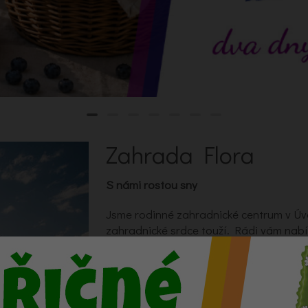
Zahrada Flora
S námi rostou sny
Jsme rodinné zahradnické centrum v Úv
zahradnické srdce touží. Rádi vám nab
potřeby, substráty, ale také i čerstvé ře
a hlavně milý úsměv a osobní přístup. 
přísady, balkonových rostlin i krásných 
podzimní aranžmá a dušičkovou vazbu i