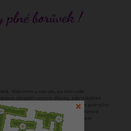
alně. Naleznete u nás vše, po čem vaše
ídneme okrasné i ovocné dřeviny, zahrádkářské
zané květiny, originální dekorace, kvalitní potraviny
Rovněž prodáváme široký sortiment zeleninové
letniček. Závěrem roku u nás vždy naleznete
 řezané vánoční stromečky.