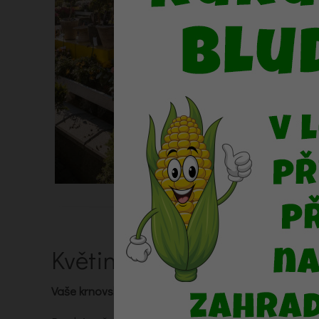
Květiny Flora
Vaše krnovské květinářství