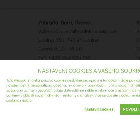
Zahrada Flora, Úvalno
K
Vaše rodinné zahradnické centrum
K
Úvalno 350, 793 91 Úvalno
O
Denně 8:00 - 18:00
D
Tel.: +420 554 625 166
T
e-mail:
info@zahradaflora.cz
e
NASTAVENÍ COOKIES A VAŠEHO SOUK
Tato webová stránka používá cookies nezbytné pro správné fungování, dále pak co
©2021 Všechna práva vyhrazena.
návštěvnosti, k personalizaci obsahu, reklamy a k poskytování funkcí sociálních sít
zásadami ochrany osobních údajů dále sdílíme některé informace o užívání naší w
partnery v oblasti sociálních médií, reklamy a analýzy. Více se dozvíte v dokument
osobních údajů
.
nastavit cookies
POVOLIT