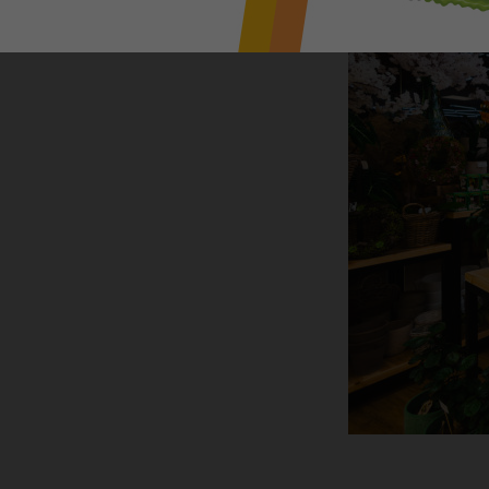
a dárkových předmětů. Provoz květinové