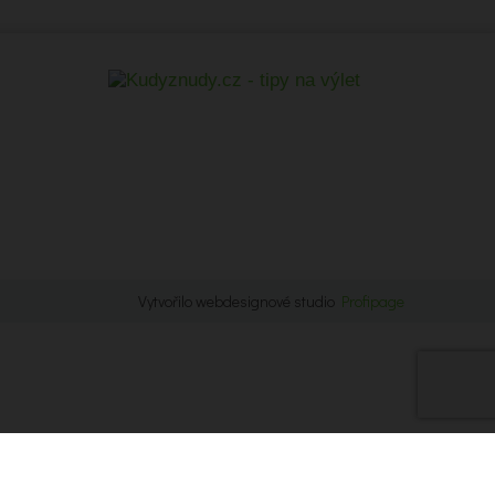
Vytvořilo webdesignové studio
Profipage