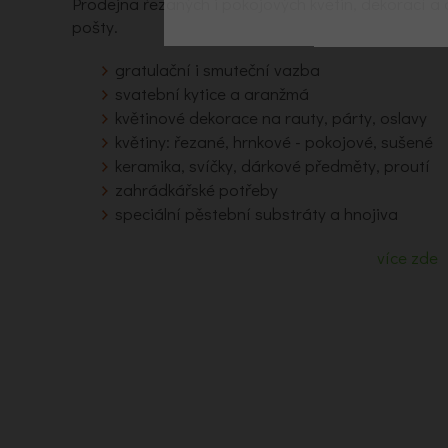
Prodejna řezaných i pokojových květin, dekorací 
pošty.
gratulační i smuteční vazba
svatební kytice a aranžmá
květinové dekorace na rauty, párty, oslavy
květiny: řezané, hrnkové - pokojové, sušené
keramika, svíčky, dárkové předměty, proutí
zahrádkářské potřeby
speciální pěstební substráty a hnojiva
více zde