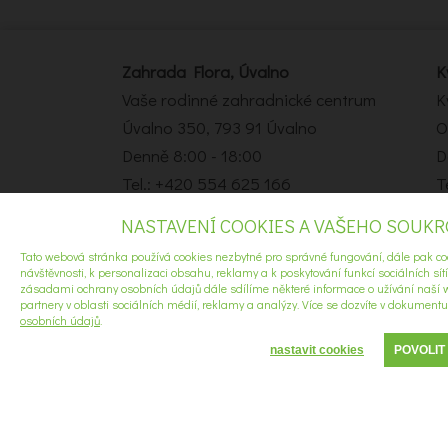
Zahrada Flora, Úvalno
K
Vaše rodinné zahradnické centrum
K
Úvalno 350, 793 91 Úvalno
O
Denně 8:00 - 18:00
D
Tel.: +420 554 625 166
T
e-mail:
info@zahradaflora.cz
e
NASTAVENÍ COOKIES A VAŠEHO SOUK
Tato webová stránka používá cookies nezbytné pro správné fungování, dále pak co
©2021 Všechna práva vyhrazena.
návštěvnosti, k personalizaci obsahu, reklamy a k poskytování funkcí sociálních sít
zásadami ochrany osobních údajů dále sdílíme některé informace o užívání naší w
partnery v oblasti sociálních médií, reklamy a analýzy. Více se dozvíte v dokument
osobních údajů
.
nastavit cookies
POVOLIT