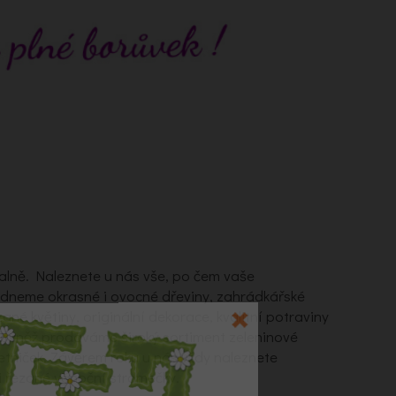
alně. Naleznete u nás vše, po čem vaše
ídneme okrasné i ovocné dřeviny, zahrádkářské
zané květiny, originální dekorace, kvalitní potraviny
Rovněž prodáváme široký sortiment zeleninové
letniček. Závěrem roku u nás vždy naleznete
 řezané vánoční stromečky.