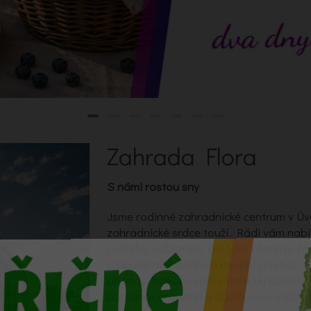
Zahrada Flora
S námi rostou sny
Jsme rodinné zahradnické centrum v Úv
zahradnické srdce touží. Rádi vám nab
potřeby, substráty, ale také i čerstvé ře
a hlavně milý úsměv a osobní přístup. 
přísady, balkonových rostlin i krásných 
podzimní aranžmá a dušičkovou vazbu i