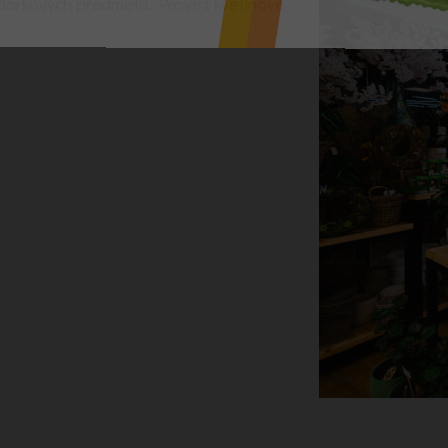
a dárkových předmětů. Provoz květinové