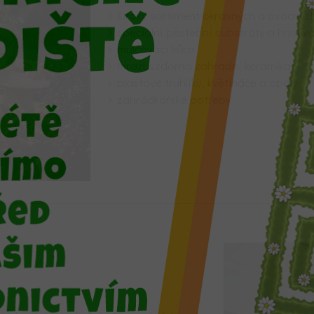
široký sortiment okrasných a ovocnýc
speciální pěstební substráty a hnojiv
mulčovací kůra
mrazuvzdorná zahradní keramika
plastové truhlíky, květináče a obaly
zahrádkářské potřeby