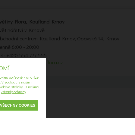
větiny Flora, Kaufland Krnov
větinářství v Krnově
bchodní centrum Kaufland Krnov, Opavská 14, Krnov
enně 8:00 - 20:00
el.: +420 554 777 555
-mail:
krnov2@kvetinyflora.cz
ROMÍ
okies potřebné k analýze
í. V souladu s našimi
ebové stránky i s našimi
u
Zásady ochrany
 VŠECHNY COOKIES