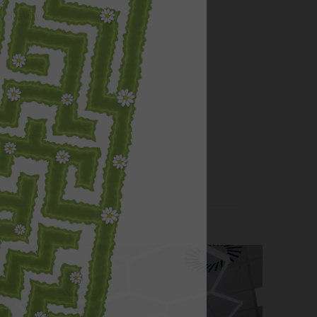
h dřevin
a
více zde