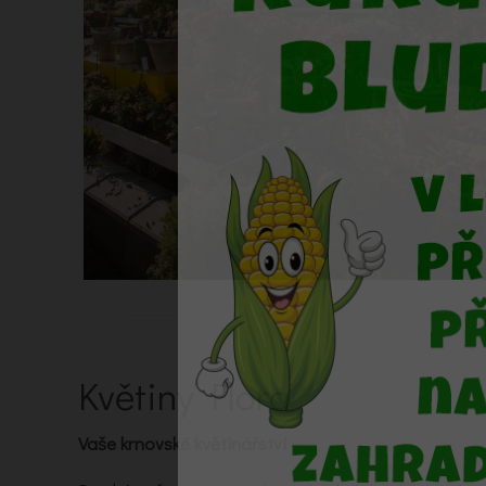
Květiny Flora
Vaše krnovské květinářství