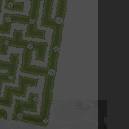
h dřevin
a
více zde