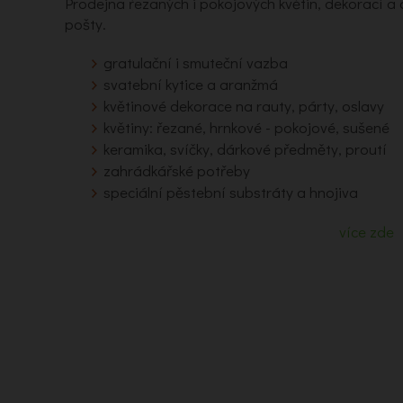
Prodejna řezaných i pokojových květin, dekorací 
pošty.
gratulační i smuteční vazba
svatební kytice a aranžmá
květinové dekorace na rauty, párty, oslavy
květiny: řezané, hrnkové - pokojové, sušené
keramika, svíčky, dárkové předměty, proutí
zahrádkářské potřeby
speciální pěstební substráty a hnojiva
více zde