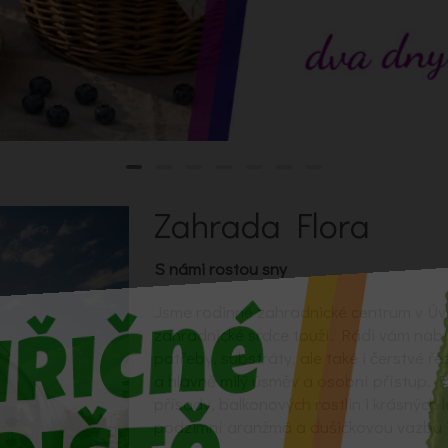
Zahrada Flora
S námi rostou sny
Jsme rodinné zahradnické centrum v Úv
zahradnické srdce touží. Rádi vám nab
potřeby, substráty, ale také i čerstvé ře
a hlavně milý úsměv a osobní přístup. 
přísady, balkonových rostlin i krásných 
podzimní aranžmá a dušičkovou vazbu i