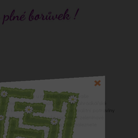
alně. Naleznete u nás vše, po čem vaše
ídneme okrasné i ovocné dřeviny, zahrádkářské
zané květiny, originální dekorace, kvalitní potraviny
Rovněž prodáváme široký sortiment zeleninové
letniček. Závěrem roku u nás vždy naleznete
 řezané vánoční stromečky.