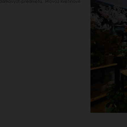
a dárkových předmětů. Provoz květinové