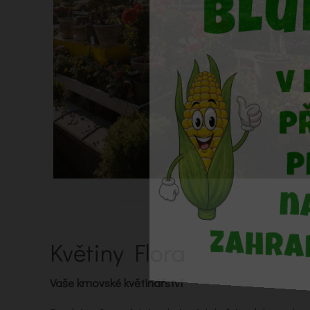
Květiny Flora
Vaše krnovské květinářství