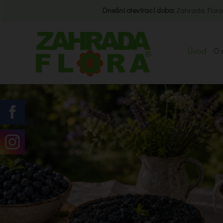
Dnešní otevírací doba:
Zahrada Flora
Úvod
O 