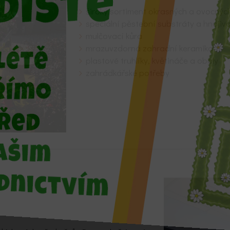
široký sortiment okrasných a ovocnýc
speciální pěstební substráty a hnojiv
mulčovací kůra
mrazuvzdorná zahradní keramika
plastové truhlíky, květináče a obaly
zahrádkářské potřeby