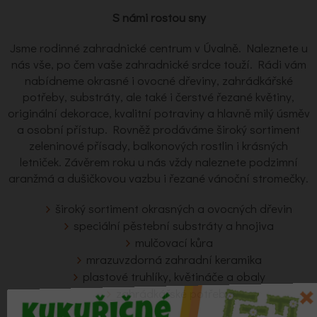
S námi rostou sny
Jsme rodinné zahradnické centrum v Úvalně. Naleznete u
nás vše, po čem vaše zahradnické srdce touží. Rádi vám
nabídneme okrasné i ovocné dřeviny, zahrádkářské
potřeby, substráty, ale také i čerstvé řezané květiny,
originální dekorace, kvalitní potraviny a hlavně milý úsměv
a osobní přístup. Rovněž prodáváme široký sortiment
zeleninové přísady, balkonových rostlin i krásných
letniček. Závěrem roku u nás vždy naleznete podzimní
aranžmá a dušičkovou vazbu i řezané vánoční stromečky.
široký sortiment okrasných a ovocných dřevin
speciální pěstební substráty a hnojiva
mulčovací kůra
mrazuvzdorná zahradní keramika
plastové truhlíky, květináče a obaly
zahrádkářské potřeby