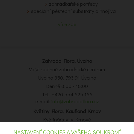
zahrádkářské potřeby
speciální pěstební substráty a hnojiva
více zde
Zahrada Flora, Úvalno
Vaše rodinné zahradnické centrum
Úvalno 350, 793 91 Úvalno
Denně 8:00 - 18:00
Tel.: +420 554 625 166
e-mail:
info@zahradaflora.cz
Květiny Flora, Kaufland Krnov
Květinářství v Krnově
Obchodní centrum Kaufland Krnov, Opavská 14, Krnov
NASTAVENÍ COOKIES A VAŠEHO SOUKROMÍ