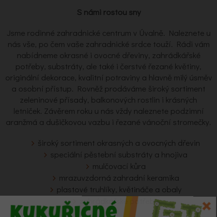
S námi rostou sny
Jsme rodinné zahradnické centrum v Úvalně. Naleznete u
nás vše, po čem vaše zahradnické srdce touží. Rádi vám
nabídneme okrasné i ovocné dřeviny, zahrádkářské
potřeby, substráty, ale také i čerstvé řezané květiny,
originální dekorace, kvalitní potraviny a hlavně milý úsměv
a osobní přístup. Rovněž prodáváme široký sortiment
zeleninové přísady, balkonových rostlin i krásných
letniček. Závěrem roku u nás vždy naleznete podzimní
aranžmá a dušičkovou vazbu i řezané vánoční stromečky.
široký sortiment okrasných a ovocných dřevin
speciální pěstební substráty a hnojiva
mulčovací kůra
mrazuvzdorná zahradní keramika
plastové truhlíky, květináče a obaly
zahrádkářské potřeby