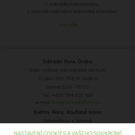
zahrádkářské potřeby
speciální pěstební substráty a hnojiva
více zde
Zahrada Flora, Úvalno
Vaše rodinné zahradnické centrum
Úvalno 350, 793 91 Úvalno
Denně 8:00 - 18:00
Tel.: +420 554 625 166
e-mail:
info@zahradaflora.cz
Květiny Flora, Kaufland Krnov
Květinářství v Krnově
Obchodní centrum Kaufland Krnov, Opavská 14, Krnov
NASTAVENÍ COOKIES A VAŠEHO SOUKROMÍ