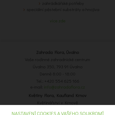
zahrádkářské potřeby
speciální pěstební substráty a hnojiva
více zde
Zahrada Flora, Úvalno
Vaše rodinné zahradnické centrum
Úvalno 350, 793 91 Úvalno
Denně 8:00 - 18:00
Tel.: +420 554 625 166
e-mail:
info@zahradaflora.cz
Květiny Flora, Kaufland Krnov
Květinářství v Krnově
Obchodní centrum Kaufland Krnov, Opavská 14, Krnov
NASTAVENÍ COOKIES A VAŠEHO SOUKROMÍ