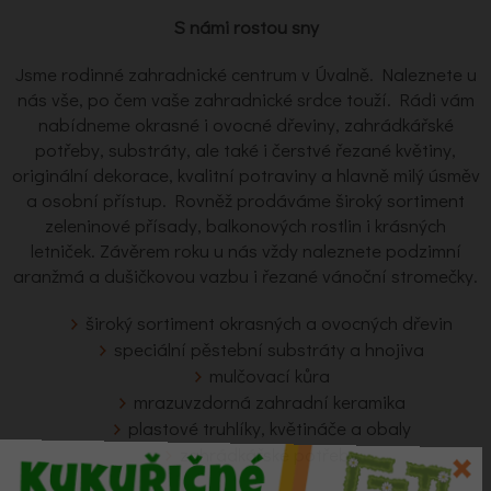
S námi rostou sny
Jsme rodinné zahradnické centrum v Úvalně. Naleznete u
nás vše, po čem vaše zahradnické srdce touží. Rádi vám
nabídneme okrasné i ovocné dřeviny, zahrádkářské
potřeby, substráty, ale také i čerstvé řezané květiny,
originální dekorace, kvalitní potraviny a hlavně milý úsměv
a osobní přístup. Rovněž prodáváme široký sortiment
zeleninové přísady, balkonových rostlin i krásných
letniček. Závěrem roku u nás vždy naleznete podzimní
aranžmá a dušičkovou vazbu i řezané vánoční stromečky.
široký sortiment okrasných a ovocných dřevin
speciální pěstební substráty a hnojiva
mulčovací kůra
mrazuvzdorná zahradní keramika
plastové truhlíky, květináče a obaly
zahrádkářské potřeby