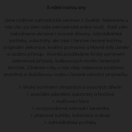
S námi rostou sny
Jsme rodinné zahradnické centrum v Úvalně. Naleznete u
nás vše, po čem vaše zahradnické srdce touží. Rádi vám
nabídneme okrasné i ovocné dřeviny, zahrádkářské
potřeby, substráty, ale také i čerstvé řezané květiny,
originální dekorace, kvalitní potraviny a hlavně milý úsměv
a osobní přístup. Rovněž prodáváme široký sortiment
zeleninové přísady, balkonových rostlin i krásných
letniček. Závěrem roku u nás vždy naleznete podzimní
aranžmá a dušičkovou vazbu i řezané vánoční stromečky.
široký sortiment okrasných a ovocných dřevin
speciální pěstební substráty a hnojiva
mulčovací kůra
mrazuvzdorná zahradní keramika
plastové truhlíky, květináče a obaly
zahrádkářské potřeby