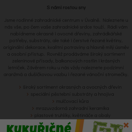
S námi rostou sny
Jsme rodinné zahradnické centrum v Úvalně. Naleznete u
nás vše, po čem vaše zahradnické srdce touží. Rádi vám
nabídneme okrasné i ovocné dřeviny, zahrádkářské
potřeby, substráty, ale také i čerstvé řezané květiny,
originální dekorace, kvalitní potraviny a hlavně milý úsměv
a osobní přístup. Rovněž prodáváme široký sortiment
zeleninové přísady, balkonových rostlin i krásných
letniček. Závěrem roku u nás vždy naleznete podzimní
aranžmá a dušičkovou vazbu i řezané vánoční stromečky.
široký sortiment okrasných a ovocných dřevin
speciální pěstební substráty a hnojiva
mulčovací kůra
mrazuvzdorná zahradní keramika
plastové truhlíky, květináče a obaly
zahrádkářské potřeby