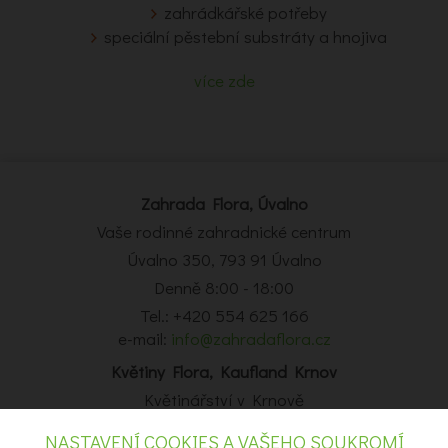
zahrádkářské potřeby
speciální pěstební substráty a hnojiva
více zde
Zahrada Flora, Úvalno
Vaše rodinné zahradnické centrum
Úvalno 350, 793 91 Úvalno
Denně 8:00 - 18:00
Tel.: +420 554 625 166
e-mail:
info@zahradaflora.cz
Květiny Flora, Kaufland Krnov
Květinářství v Krnově
Obchodní centrum Kaufland Krnov, Opavská 14, Krnov
NASTAVENÍ COOKIES A VAŠEHO SOUKROMÍ