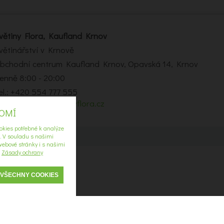
větiny Flora, Kaufland Krnov
větinářství v Krnově
bchodní centrum Kaufland Krnov, Opavská 14, Krnov
enně 8:00 - 20:00
el.: +420 554 777 555
-mail:
krnov2@kvetinyflora.cz
ROMÍ
okies potřebné k analýze
í. V souladu s našimi
ebové stránky i s našimi
u
Zásady ochrany
 VŠECHNY COOKIES