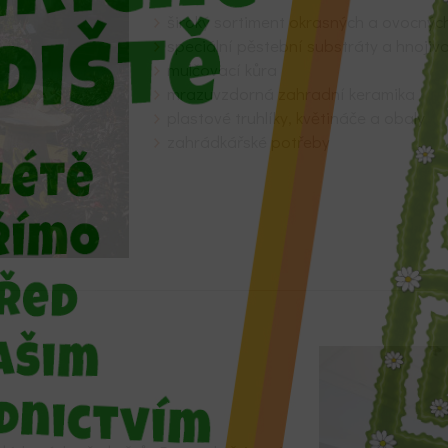
široký sortiment okrasných a ovocnýc
speciální pěstební substráty a hnojiv
mulčovací kůra
mrazuvzdorná zahradní keramika
plastové truhlíky, květináče a obaly
zahrádkářské potřeby