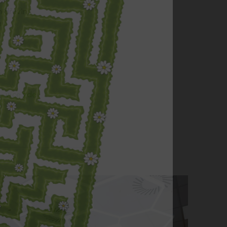
h dřevin
a
více zde