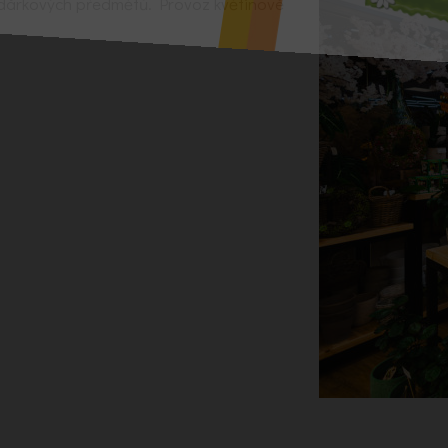
a dárkových předmětů. Provoz květinové