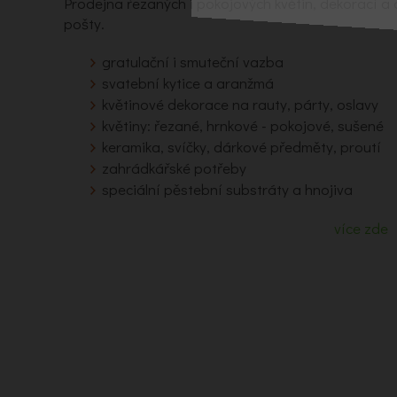
Prodejna řezaných i pokojových květin, dekorací 
pošty.
gratulační i smuteční vazba
svatební kytice a aranžmá
květinové dekorace na rauty, párty, oslavy
květiny: řezané, hrnkové - pokojové, sušené
keramika, svíčky, dárkové předměty, proutí
zahrádkářské potřeby
speciální pěstební substráty a hnojiva
více zde