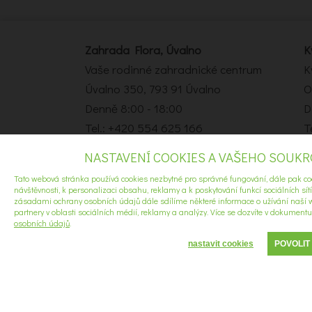
Zahrada Flora, Úvalno
K
Vaše rodinné zahradnické centrum
K
Úvalno 350, 793 91 Úvalno
O
Denně 8:00 - 18:00
D
Tel.: +420 554 625 166
T
e-mail:
info@zahradaflora.cz
e
NASTAVENÍ COOKIES A VAŠEHO SOUK
Tato webová stránka používá cookies nezbytné pro správné fungování, dále pak co
©2021 Všechna práva vyhrazena.
návštěvnosti, k personalizaci obsahu, reklamy a k poskytování funkcí sociálních sít
zásadami ochrany osobních údajů dále sdílíme některé informace o užívání naší w
partnery v oblasti sociálních médií, reklamy a analýzy. Více se dozvíte v dokument
osobních údajů
.
nastavit cookies
POVOLIT