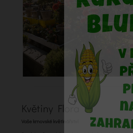
Květiny Flora
Vaše krnovské květinářství