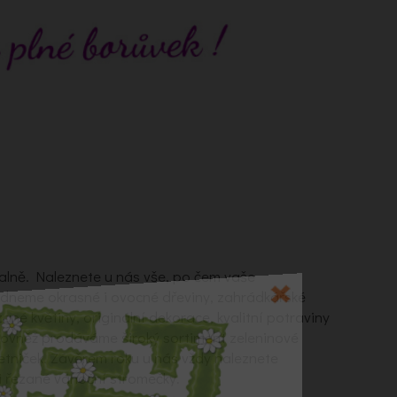
alně. Naleznete u nás vše, po čem vaše
ídneme okrasné i ovocné dřeviny, zahrádkářské
zané květiny, originální dekorace, kvalitní potraviny
Rovněž prodáváme široký sortiment zeleninové
letniček. Závěrem roku u nás vždy naleznete
 řezané vánoční stromečky.