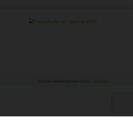
Vytvořilo webdesignové studio
Profipage