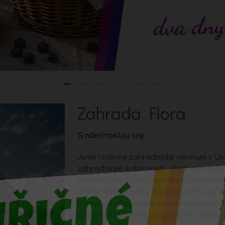
Zahrada Flora
S námi rostou sny
Jsme rodinné zahradnické centrum v Úv
zahradnické srdce touží. Rádi vám nab
potřeby, substráty, ale také i čerstvé ře
a hlavně milý úsměv a osobní přístup. 
přísady, balkonových rostlin i krásných 
podzimní aranžmá a dušičkovou vazbu i