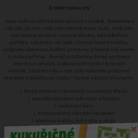
S námi rostou sny
Jsme rodinné zahradnické centrum v Úvalně. Naleznete u
nás vše, po čem vaše zahradnické srdce touží. Rádi vám
nabídneme okrasné i ovocné dřeviny, zahrádkářské
potřeby, substráty, ale také i čerstvé řezané květiny,
originální dekorace, kvalitní potraviny a hlavně milý úsměv
a osobní přístup. Rovněž prodáváme široký sortiment
zeleninové přísady, balkonových rostlin i krásných
letniček. Závěrem roku u nás vždy naleznete podzimní
aranžmá a dušičkovou vazbu i řezané vánoční stromečky.
široký sortiment okrasných a ovocných dřevin
speciální pěstební substráty a hnojiva
mulčovací kůra
mrazuvzdorná zahradní keramika
plastové truhlíky, květináče a obaly
zahrádkářské potřeby