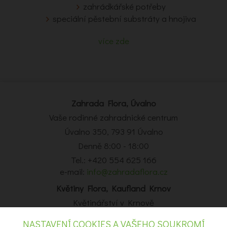
zahrádkářské potřeby
speciální pěstební substráty a hnojiva
více zde
Zahrada Flora, Úvalno
Vaše rodinné zahradnické centrum
Úvalno 350, 793 91 Úvalno
Denně 8:00 - 18:00
Tel.: +420 554 625 166
e-mail:
info@zahradaflora.cz
Květiny Flora, Kaufland Krnov
Květinářství v Krnově
Obchodní centrum Kaufland Krnov, Opavská 14, Krnov
NASTAVENÍ COOKIES A VAŠEHO SOUKROMÍ