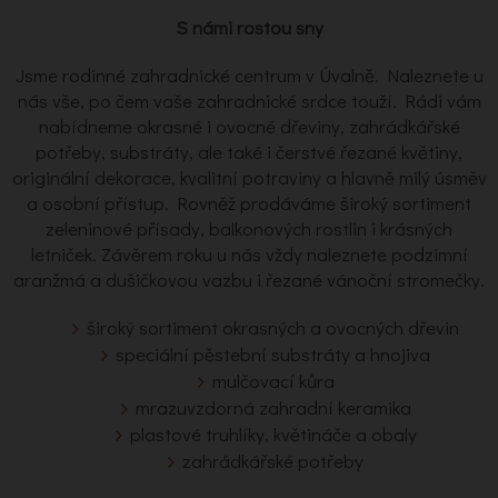
S námi rostou sny
Jsme rodinné zahradnické centrum v Úvalně. Naleznete u
nás vše, po čem vaše zahradnické srdce touží. Rádi vám
nabídneme okrasné i ovocné dřeviny, zahrádkářské
potřeby, substráty, ale také i čerstvé řezané květiny,
originální dekorace, kvalitní potraviny a hlavně milý úsměv
a osobní přístup. Rovněž prodáváme široký sortiment
zeleninové přísady, balkonových rostlin i krásných
letniček. Závěrem roku u nás vždy naleznete podzimní
aranžmá a dušičkovou vazbu i řezané vánoční stromečky.
široký sortiment okrasných a ovocných dřevin
speciální pěstební substráty a hnojiva
mulčovací kůra
mrazuvzdorná zahradní keramika
plastové truhlíky, květináče a obaly
zahrádkářské potřeby