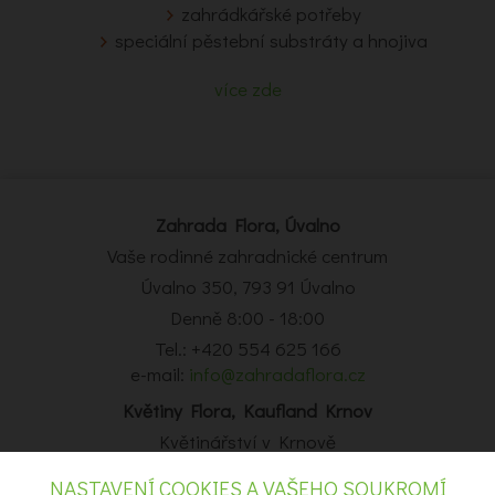
zahrádkářské potřeby
speciální pěstební substráty a hnojiva
více zde
Zahrada Flora, Úvalno
Vaše rodinné zahradnické centrum
Úvalno 350, 793 91 Úvalno
Denně 8:00 - 18:00
Tel.: +420 554 625 166
e-mail:
info@zahradaflora.cz
Květiny Flora, Kaufland Krnov
Květinářství v Krnově
Obchodní centrum Kaufland Krnov, Opavská 14, Krnov
NASTAVENÍ COOKIES A VAŠEHO SOUKROMÍ