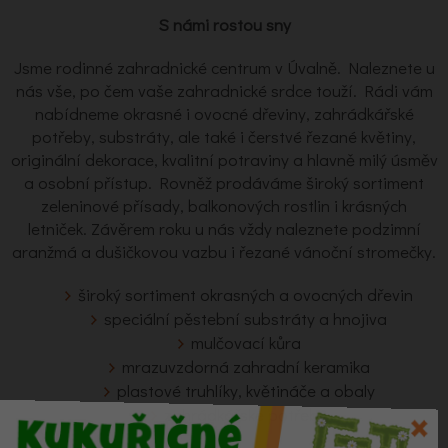
S námi rostou sny
Jsme rodinné zahradnické centrum v Úvalně. Naleznete u
nás vše, po čem vaše zahradnické srdce touží. Rádi vám
nabídneme okrasné i ovocné dřeviny, zahrádkářské
potřeby, substráty, ale také i čerstvé řezané květiny,
originální dekorace, kvalitní potraviny a hlavně milý úsměv
a osobní přístup. Rovněž prodáváme široký sortiment
zeleninové přísady, balkonových rostlin i krásných
letniček. Závěrem roku u nás vždy naleznete podzimní
aranžmá a dušičkovou vazbu i řezané vánoční stromečky.
široký sortiment okrasných a ovocných dřevin
speciální pěstební substráty a hnojiva
mulčovací kůra
mrazuvzdorná zahradní keramika
plastové truhlíky, květináče a obaly
zahrádkářské potřeby