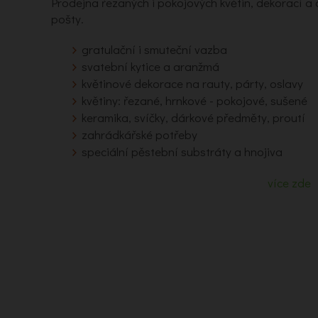
Prodejna řezaných i pokojových květin, dekorací 
pošty.
gratulační i smuteční vazba
svatební kytice a aranžmá
květinové dekorace na rauty, párty, oslavy
květiny: řezané, hrnkové - pokojové, sušené
keramika, svíčky, dárkové předměty, proutí
zahrádkářské potřeby
speciální pěstební substráty a hnojiva
více zde