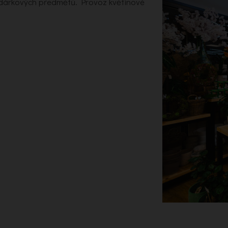
a dárkových předmětů. Provoz květinové