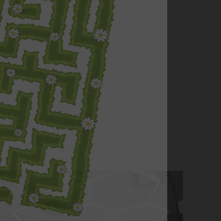
h dřevin
a
více zde