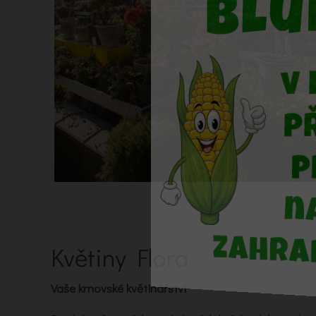
Květiny Flora
Vaše krnovské květinářství