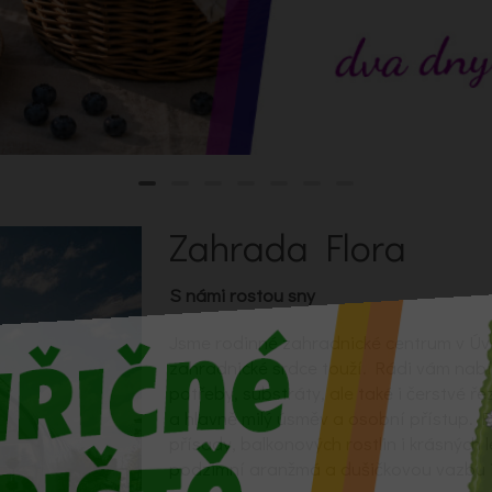
Zahrada Flora
S námi rostou sny
Jsme rodinné zahradnické centrum v Úv
zahradnické srdce touží. Rádi vám nab
potřeby, substráty, ale také i čerstvé ře
a hlavně milý úsměv a osobní přístup. 
přísady, balkonových rostlin i krásných 
podzimní aranžmá a dušičkovou vazbu i