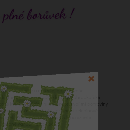
alně. Naleznete u nás vše, po čem vaše
ídneme okrasné i ovocné dřeviny, zahrádkářské
zané květiny, originální dekorace, kvalitní potraviny
Rovněž prodáváme široký sortiment zeleninové
letniček. Závěrem roku u nás vždy naleznete
 řezané vánoční stromečky.