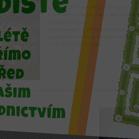
široký sortiment okrasných a ovocnýc
speciální pěstební substráty a hnojiv
mulčovací kůra
mrazuvzdorná zahradní keramika
plastové truhlíky, květináče a obaly
zahrádkářské potřeby