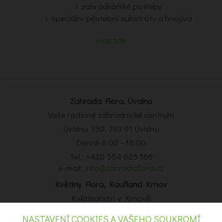
zahrádkářské potřeby
speciální pěstební substráty a hnojiva
více zde
Zahrada Flora, Úvalno
Vaše rodinné zahradnické centrum
Úvalno 350, 793 91 Úvalno
Denně 8:00 - 18:00
Tel.: +420 554 625 166
e-mail:
info@zahradaflora.cz
Květiny Flora, Kaufland Krnov
Květinářství v Krnově
Obchodní centrum Kaufland Krnov, Opavská 14, Krnov
NASTAVENÍ COOKIES A VAŠEHO SOUKROMÍ