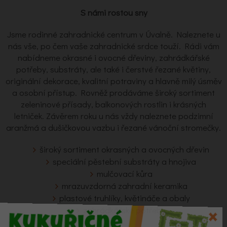
S námi rostou sny
Jsme rodinné zahradnické centrum v Úvalně. Naleznete u
nás vše, po čem vaše zahradnické srdce touží. Rádi vám
nabídneme okrasné i ovocné dřeviny, zahrádkářské
potřeby, substráty, ale také i čerstvé řezané květiny,
originální dekorace, kvalitní potraviny a hlavně milý úsměv
a osobní přístup. Rovněž prodáváme široký sortiment
zeleninové přísady, balkonových rostlin i krásných
letniček. Závěrem roku u nás vždy naleznete podzimní
aranžmá a dušičkovou vazbu i řezané vánoční stromečky.
široký sortiment okrasných a ovocných dřevin
speciální pěstební substráty a hnojiva
mulčovací kůra
mrazuvzdorná zahradní keramika
plastové truhlíky, květináče a obaly
zahrádkářské potřeby