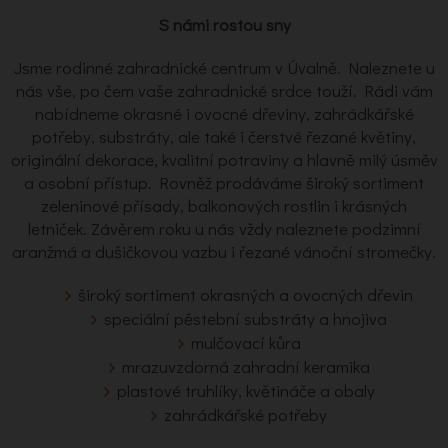
S námi rostou sny
Jsme rodinné zahradnické centrum v Úvalně. Naleznete u
nás vše, po čem vaše zahradnické srdce touží. Rádi vám
nabídneme okrasné i ovocné dřeviny, zahrádkářské
potřeby, substráty, ale také i čerstvé řezané květiny,
originální dekorace, kvalitní potraviny a hlavně milý úsměv
a osobní přístup. Rovněž prodáváme široký sortiment
zeleninové přísady, balkonových rostlin i krásných
letniček. Závěrem roku u nás vždy naleznete podzimní
aranžmá a dušičkovou vazbu i řezané vánoční stromečky.
široký sortiment okrasných a ovocných dřevin
speciální pěstební substráty a hnojiva
mulčovací kůra
mrazuvzdorná zahradní keramika
plastové truhlíky, květináče a obaly
zahrádkářské potřeby