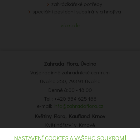
zahrádkářské potřeby
speciální pěstební substráty a hnojiva
více zde
Zahrada Flora, Úvalno
Vaše rodinné zahradnické centrum
Úvalno 350, 793 91 Úvalno
Denně 8:00 - 18:00
Tel.: +420 554 625 166
e-mail:
info@zahradaflora.cz
Květiny Flora, Kaufland Krnov
Květinářství v Krnově
Obchodní centrum Kaufland Krnov, Opavská 14, Krnov
NASTAVENÍ COOKIES A VAŠEHO SOUKROMÍ