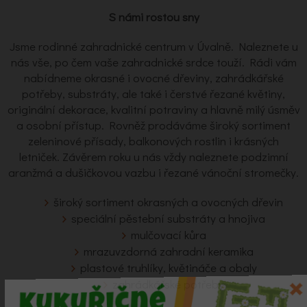
S námi rostou sny
Jsme rodinné zahradnické centrum v Úvalně. Naleznete u
nás vše, po čem vaše zahradnické srdce touží. Rádi vám
nabídneme okrasné i ovocné dřeviny, zahrádkářské
potřeby, substráty, ale také i čerstvé řezané květiny,
originální dekorace, kvalitní potraviny a hlavně milý úsměv
a osobní přístup. Rovněž prodáváme široký sortiment
zeleninové přísady, balkonových rostlin i krásných
letniček. Závěrem roku u nás vždy naleznete podzimní
aranžmá a dušičkovou vazbu i řezané vánoční stromečky.
široký sortiment okrasných a ovocných dřevin
speciální pěstební substráty a hnojiva
mulčovací kůra
mrazuvzdorná zahradní keramika
plastové truhlíky, květináče a obaly
zahrádkářské potřeby