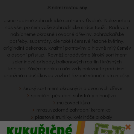
S námi rostou sny
Jsme rodinné zahradnické centrum v Úvalně. Naleznete u
nás vše, po čem vaše zahradnické srdce touží. Rádi vám
nabídneme okrasné i ovocné dřeviny, zahrádkářské
potřeby, substráty, ale také i čerstvé řezané květiny,
originální dekorace, kvalitní potraviny a hlavně milý úsměv
a osobní přístup. Rovněž prodáváme široký sortiment
zeleninové přísady, balkonových rostlin i krásných
letniček. Závěrem roku u nás vždy naleznete podzimní
aranžmá a dušičkovou vazbu i řezané vánoční stromečky.
široký sortiment okrasných a ovocných dřevin
speciální pěstební substráty a hnojiva
mulčovací kůra
mrazuvzdorná zahradní keramika
plastové truhlíky, květináče a obaly
zahrádkářské potřeby