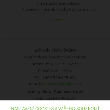
zahrádkářské potřeby
speciální pěstební substráty a hnojiva
více zde
Zahrada Flora, Úvalno
Vaše rodinné zahradnické centrum
Úvalno 350, 793 91 Úvalno
Denně 8:00 - 18:00
Tel.: +420 554 625 166
e-mail:
info@zahradaflora.cz
Květiny Flora, Kaufland Krnov
Květinářství v Krnově
Obchodní centrum Kaufland Krnov, Opavská 14, Krnov
NASTAVENÍ COOKIES A VAŠEHO SOUKROMÍ