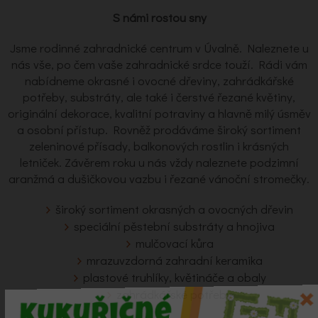
S námi rostou sny
Jsme rodinné zahradnické centrum v Úvalně. Naleznete u
nás vše, po čem vaše zahradnické srdce touží. Rádi vám
nabídneme okrasné i ovocné dřeviny, zahrádkářské
potřeby, substráty, ale také i čerstvé řezané květiny,
originální dekorace, kvalitní potraviny a hlavně milý úsměv
a osobní přístup. Rovněž prodáváme široký sortiment
zeleninové přísady, balkonových rostlin i krásných
letniček. Závěrem roku u nás vždy naleznete podzimní
aranžmá a dušičkovou vazbu i řezané vánoční stromečky.
široký sortiment okrasných a ovocných dřevin
speciální pěstební substráty a hnojiva
mulčovací kůra
mrazuvzdorná zahradní keramika
plastové truhlíky, květináče a obaly
zahrádkářské potřeby