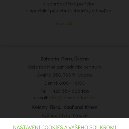
zahrádkářské potřeby
speciální pěstební substráty a hnojiva
více zde
Zahrada Flora, Úvalno
Vaše rodinné zahradnické centrum
Úvalno 350, 793 91 Úvalno
Denně 8:00 - 18:00
Tel.: +420 554 625 166
e-mail:
info@zahradaflora.cz
Květiny Flora, Kaufland Krnov
Květinářství v Krnově
Obchodní centrum Kaufland Krnov, Opavská 14, Krnov
NASTAVENÍ COOKIES A VAŠEHO SOUKROMÍ