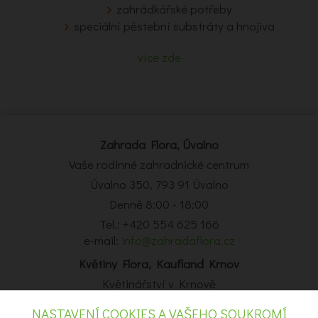
zahrádkářské potřeby
speciální pěstební substráty a hnojiva
více zde
Zahrada Flora, Úvalno
Vaše rodinné zahradnické centrum
Úvalno 350, 793 91 Úvalno
Denně 8:00 - 18:00
Tel.: +420 554 625 166
e-mail:
info@zahradaflora.cz
Květiny Flora, Kaufland Krnov
Květinářství v Krnově
Obchodní centrum Kaufland Krnov, Opavská 14, Krnov
NASTAVENÍ COOKIES A VAŠEHO SOUKROMÍ