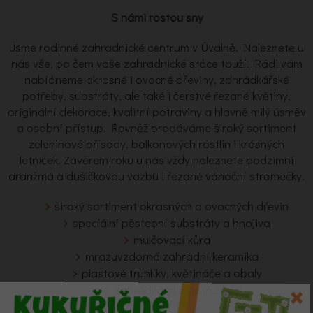
S námi rostou sny
Jsme rodinné zahradnické centrum v Úvalně. Naleznete u
nás vše, po čem vaše zahradnické srdce touží. Rádi vám
nabídneme okrasné i ovocné dřeviny, zahrádkářské
potřeby, substráty, ale také i čerstvé řezané květiny,
originální dekorace, kvalitní potraviny a hlavně milý úsměv
a osobní přístup. Rovněž prodáváme široký sortiment
zeleninové přísady, balkonových rostlin i krásných
letniček. Závěrem roku u nás vždy naleznete podzimní
aranžmá a dušičkovou vazbu i řezané vánoční stromečky.
široký sortiment okrasných a ovocných dřevin
speciální pěstební substráty a hnojiva
mulčovací kůra
mrazuvzdorná zahradní keramika
plastové truhlíky, květináče a obaly
zahrádkářské potřeby