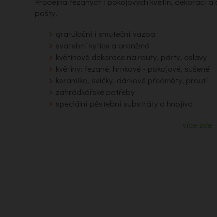
Prodejna řezaných i pokojových květin, dekorací 
pošty.
gratulační i smuteční vazba
svatební kytice a aranžmá
květinové dekorace na rauty, párty, oslavy
květiny: řezané, hrnkové - pokojové, sušené
keramika, svíčky, dárkové předměty, proutí
zahrádkářské potřeby
speciální pěstební substráty a hnojiva
více zde