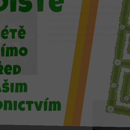
široký sortiment okrasných a ovocnýc
speciální pěstební substráty a hnojiv
mulčovací kůra
mrazuvzdorná zahradní keramika
plastové truhlíky, květináče a obaly
zahrádkářské potřeby