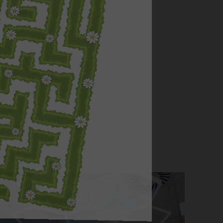
h dřevin
a
více zde