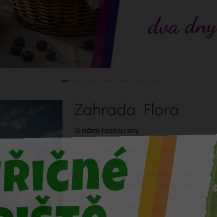
Zahrada Flora
S námi rostou sny
Jsme rodinné zahradnické centrum v Úv
zahradnické srdce touží. Rádi vám nab
potřeby, substráty, ale také i čerstvé ře
a hlavně milý úsměv a osobní přístup. 
přísady, balkonových rostlin i krásných 
podzimní aranžmá a dušičkovou vazbu i