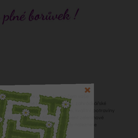
alně. Naleznete u nás vše, po čem vaše
ídneme okrasné i ovocné dřeviny, zahrádkářské
zané květiny, originální dekorace, kvalitní potraviny
Rovněž prodáváme široký sortiment zeleninové
letniček. Závěrem roku u nás vždy naleznete
 řezané vánoční stromečky.