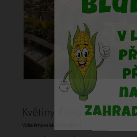
Květiny Flora
Vaše krnovské květinářství