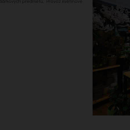
a dárkových předmětů. Provoz květinové