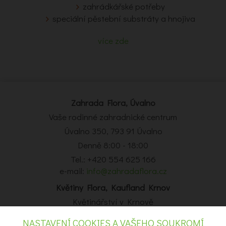
zahrádkářské potřeby
speciální pěstební substráty a hnojiva
více zde
Zahrada Flora, Úvalno
Vaše rodinné zahradnické centrum
Úvalno 350, 793 91 Úvalno
Denně 8:00 - 18:00
Tel.: +420 554 625 166
e-mail:
info@zahradaflora.cz
Květiny Flora, Kaufland Krnov
Květinářství v Krnově
Obchodní centrum Kaufland Krnov, Opavská 14, Krnov
NASTAVENÍ COOKIES A VAŠEHO SOUKROMÍ