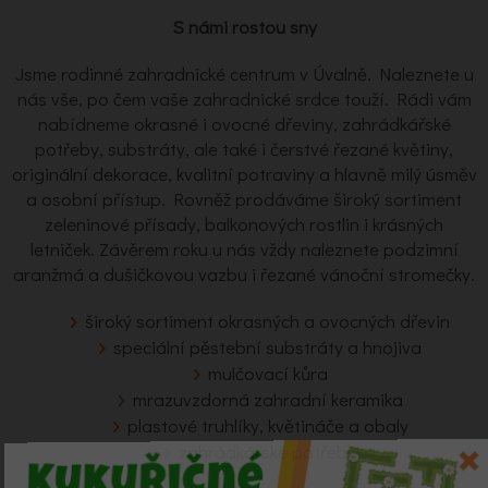
S námi rostou sny
Jsme rodinné zahradnické centrum v Úvalně. Naleznete u
nás vše, po čem vaše zahradnické srdce touží. Rádi vám
nabídneme okrasné i ovocné dřeviny, zahrádkářské
potřeby, substráty, ale také i čerstvé řezané květiny,
originální dekorace, kvalitní potraviny a hlavně milý úsměv
a osobní přístup. Rovněž prodáváme široký sortiment
zeleninové přísady, balkonových rostlin i krásných
letniček. Závěrem roku u nás vždy naleznete podzimní
aranžmá a dušičkovou vazbu i řezané vánoční stromečky.
široký sortiment okrasných a ovocných dřevin
speciální pěstební substráty a hnojiva
mulčovací kůra
mrazuvzdorná zahradní keramika
plastové truhlíky, květináče a obaly
zahrádkářské potřeby