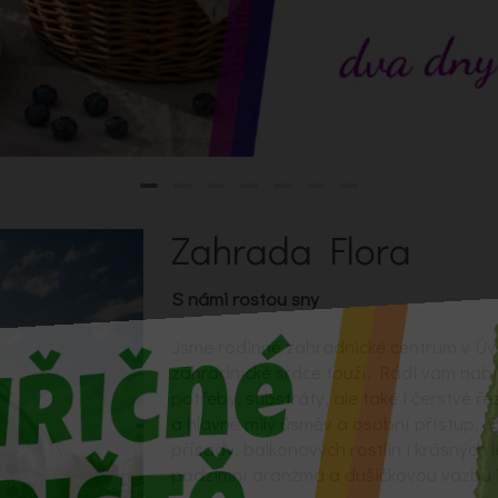
Zahrada Flora
S námi rostou sny
Jsme rodinné zahradnické centrum v Úv
zahradnické srdce touží. Rádi vám nab
potřeby, substráty, ale také i čerstvé ře
a hlavně milý úsměv a osobní přístup. 
přísady, balkonových rostlin i krásných 
podzimní aranžmá a dušičkovou vazbu i