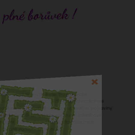
alně. Naleznete u nás vše, po čem vaše
ídneme okrasné i ovocné dřeviny, zahrádkářské
zané květiny, originální dekorace, kvalitní potraviny
Rovněž prodáváme široký sortiment zeleninové
letniček. Závěrem roku u nás vždy naleznete
 řezané vánoční stromečky.