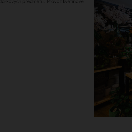
a dárkových předmětů. Provoz květinové