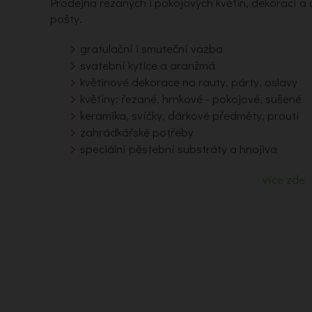
Prodejna řezaných i pokojových květin, dekorací 
pošty.
gratulační i smuteční vazba
svatební kytice a aranžmá
květinové dekorace na rauty, párty, oslavy
květiny: řezané, hrnkové - pokojové, sušené
keramika, svíčky, dárkové předměty, proutí
zahrádkářské potřeby
speciální pěstební substráty a hnojiva
více zde