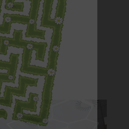
h dřevin
a
více zde