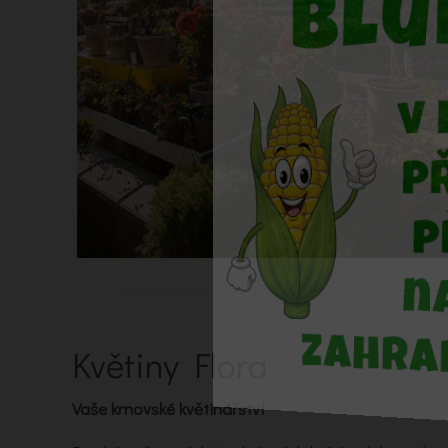
Květiny Flora
Vaše krnovské květinářství