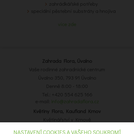
zahrádkářské potřeby
speciální pěstební substráty a hnojiva
více zde
Zahrada Flora, Úvalno
Vaše rodinné zahradnické centrum
Úvalno 350, 793 91 Úvalno
Denně 8:00 - 18:00
Tel.: +420 554 625 166
e-mail:
info@zahradaflora.cz
Květiny Flora, Kaufland Krnov
Květinářství v Krnově
Obchodní centrum Kaufland Krnov, Opavská 14, Krnov
NASTAVENÍ COOKIES A VAŠEHO SOUKROMÍ