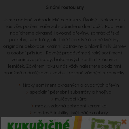
S námi rostou sny
Jsme rodinné zahradnické centrum v Úvalně. Naleznete u
nás vše, po čem vaše zahradnické srdce touží. Rádi vám
nabídneme okrasné i ovocné dřeviny, zahrádkářské
potřeby, substráty, ale také i čerstvé řezané květiny,
originální dekorace, kvalitní potraviny a hlavně milý úsměv
a osobní přístup. Rovněž prodáváme široký sortiment
zeleninové přísady, balkonových rostlin i krásných
letniček. Závěrem roku u nás vždy naleznete podzimní
aranžmá a dušičkovou vazbu i řezané vánoční stromečky.
široký sortiment okrasných a ovocných dřevin
speciální pěstební substráty a hnojiva
mulčovací kůra
mrazuvzdorná zahradní keramika
plastové truhlíky, květináče a obaly
zahrádkářské potřeby