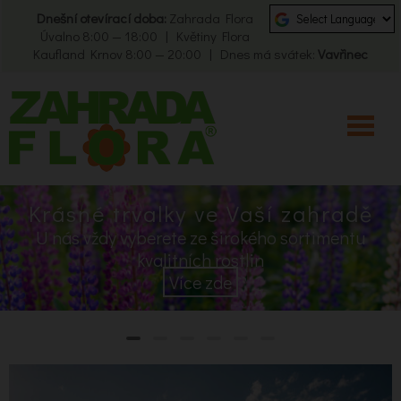
Dnešní otevírací doba:
Zahrada Flora
Úvalno 8:00 — 18:00 | Květiny Flora
Kaufland Krnov 8:00 — 20:00 | Dnes má svátek:
Vavřinec
Krásné trvalky ve Vaší zahradě
U nás vždy vyberete ze širokého sortimentu
kvalitních rostlin
Více zde