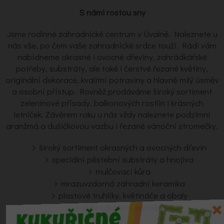
S námi rostou sny
Jsme rodinné zahradnické centrum v Úvalně. Naleznete u
nás vše, po čem vaše zahradnické srdce touží. Rádi vám
nabídneme okrasné i ovocné dřeviny, zahrádkářské
potřeby, substráty, ale také i čerstvé řezané květiny,
originální dekorace, kvalitní potraviny a hlavně milý úsměv
a osobní přístup. Rovněž prodáváme široký sortiment
zeleninové přísady, balkonových rostlin i krásných
letniček. Závěrem roku u nás vždy naleznete podzimní
aranžmá a dušičkovou vazbu i řezané vánoční stromečky.
široký sortiment okrasných a ovocných dřevin
speciální pěstební substráty a hnojiva
mulčovací kůra
mrazuvzdorná zahradní keramika
plastové truhlíky, květináče a obaly
zahrádkářské potřeby