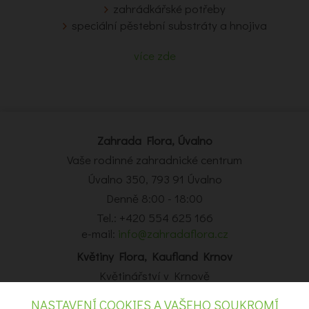
zahrádkářské potřeby
speciální pěstební substráty a hnojiva
více zde
Zahrada Flora, Úvalno
Vaše rodinné zahradnické centrum
Úvalno 350, 793 91 Úvalno
Denně 8:00 - 18:00
Tel.: +420 554 625 166
e-mail:
info@zahradaflora.cz
Květiny Flora, Kaufland Krnov
Květinářství v Krnově
Obchodní centrum Kaufland Krnov, Opavská 14, Krnov
NASTAVENÍ COOKIES A VAŠEHO SOUKROMÍ