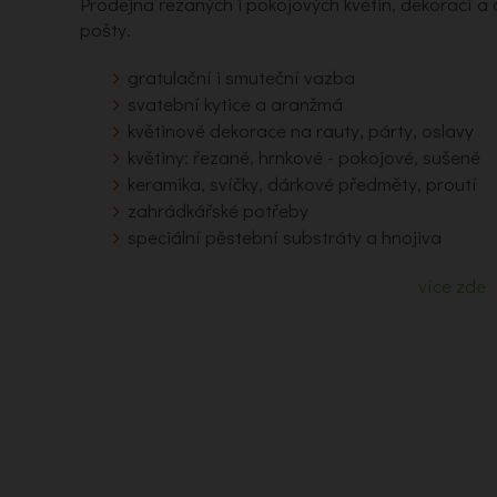
Prodejna řezaných i pokojových květin, dekorací 
pošty.
gratulační i smuteční vazba
svatební kytice a aranžmá
květinové dekorace na rauty, párty, oslavy
květiny: řezané, hrnkové - pokojové, sušené
keramika, svíčky, dárkové předměty, proutí
zahrádkářské potřeby
speciální pěstební substráty a hnojiva
více zde