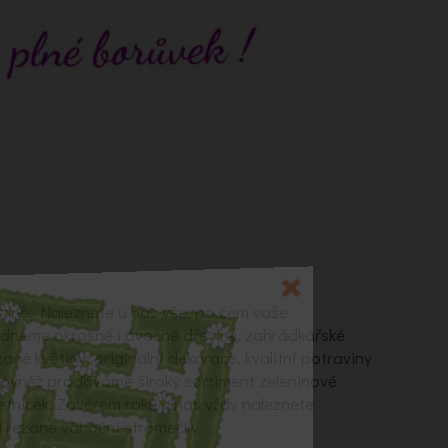
alně. Naleznete u nás vše, po čem vaše
ídneme okrasné i ovocné dřeviny, zahrádkářské
zané květiny, originální dekorace, kvalitní potraviny
Rovněž prodáváme široký sortiment zeleninové
letniček. Závěrem roku u nás vždy naleznete
 řezané vánoční stromečky.