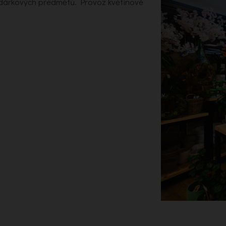
a dárkových předmětů. Provoz květinové