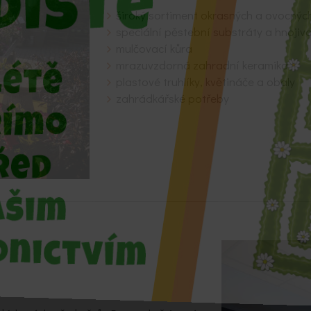
široký sortiment okrasných a ovocnýc
speciální pěstební substráty a hnojiv
mulčovací kůra
mrazuvzdorná zahradní keramika
plastové truhlíky, květináče a obaly
zahrádkářské potřeby