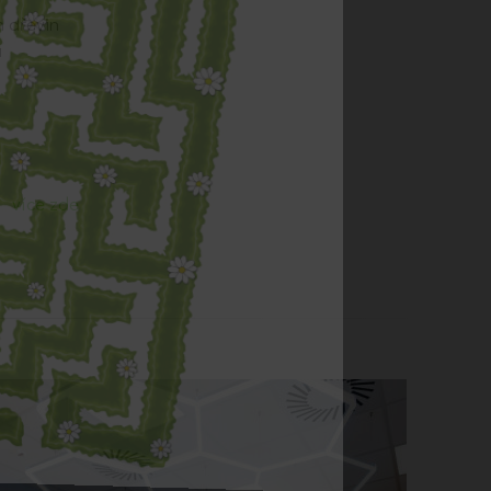
h dřevin
a
více zde