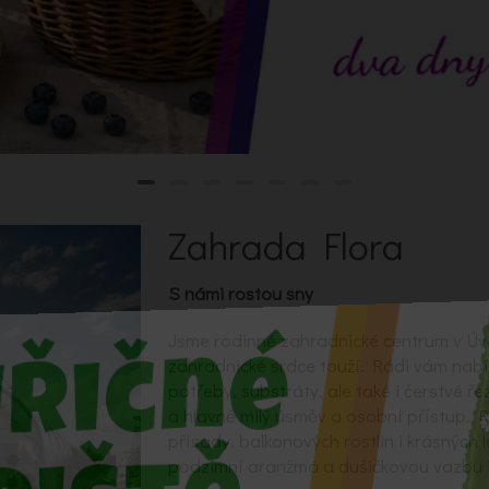
Zahrada Flora
S námi rostou sny
Jsme rodinné zahradnické centrum v Úv
zahradnické srdce touží. Rádi vám nab
potřeby, substráty, ale také i čerstvé ře
a hlavně milý úsměv a osobní přístup. 
přísady, balkonových rostlin i krásných 
podzimní aranžmá a dušičkovou vazbu i