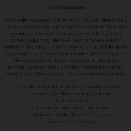
S námi rostou sny
Jsme rodinné zahradnické centrum v Úvalně. Naleznete u
nás vše, po čem vaše zahradnické srdce touží. Rádi vám
nabídneme okrasné i ovocné dřeviny, zahrádkářské
potřeby, substráty, ale také i čerstvé řezané květiny,
originální dekorace, kvalitní potraviny a hlavně milý úsměv
a osobní přístup. Rovněž prodáváme široký sortiment
zeleninové přísady, balkonových rostlin i krásných
letniček. Závěrem roku u nás vždy naleznete podzimní
aranžmá a dušičkovou vazbu i řezané vánoční stromečky.
široký sortiment okrasných a ovocných dřevin
speciální pěstební substráty a hnojiva
mulčovací kůra
mrazuvzdorná zahradní keramika
plastové truhlíky, květináče a obaly
zahrádkářské potřeby