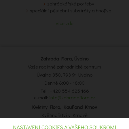
zahrádkářské potřeby
speciální pěstební substráty a hnojiva
více zde
Zahrada Flora, Úvalno
Vaše rodinné zahradnické centrum
Úvalno 350, 793 91 Úvalno
Denně 8:00 - 18:00
Tel.: +420 554 625 166
e-mail:
info@zahradaflora.cz
Květiny Flora, Kaufland Krnov
Květinářství v Krnově
Obchodní centrum Kaufland Krnov, Opavská 14, Krnov
NASTAVENÍ COOKIES A VAŠEHO SOUKROMÍ