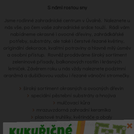
S námi rostou sny
Jsme rodinné zahradnické centrum v Úvalně. Naleznete u
nás vše, po čem vaše zahradnické srdce touží. Rádi vám
nabídneme okrasné i ovocné dřeviny, zahrádkářské
potřeby, substráty, ale také i čerstvé řezané květiny,
originální dekorace, kvalitní potraviny a hlavně milý úsměv
a osobní přístup. Rovněž prodáváme široký sortiment
zeleninové přísady, balkonových rostlin i krásných
letniček. Závěrem roku u nás vždy naleznete podzimní
aranžmá a dušičkovou vazbu i řezané vánoční stromečky.
široký sortiment okrasných a ovocných dřevin
speciální pěstební substráty a hnojiva
mulčovací kůra
mrazuvzdorná zahradní keramika
plastové truhlíky, květináče a obaly
zahrádkářské potřeby