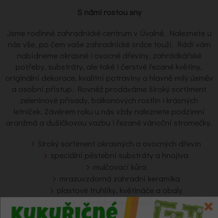
S námi rostou sny
Jsme rodinné zahradnické centrum v Úvalně. Naleznete u
nás vše, po čem vaše zahradnické srdce touží. Rádi vám
nabídneme okrasné i ovocné dřeviny, zahrádkářské
potřeby, substráty, ale také i čerstvé řezané květiny,
originální dekorace, kvalitní potraviny a hlavně milý úsměv
a osobní přístup. Rovněž prodáváme široký sortiment
zeleninové přísady, balkonových rostlin i krásných
letniček. Závěrem roku u nás vždy naleznete podzimní
aranžmá a dušičkovou vazbu i řezané vánoční stromečky.
široký sortiment okrasných a ovocných dřevin
speciální pěstební substráty a hnojiva
mulčovací kůra
mrazuvzdorná zahradní keramika
plastové truhlíky, květináče a obaly
zahrádkářské potřeby