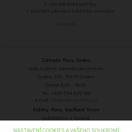
zahrádkářské potřeby
speciální pěstební substráty a hnojiva
více zde
Zahrada Flora, Úvalno
Vaše rodinné zahradnické centrum
Úvalno 350, 793 91 Úvalno
Denně 8:00 - 18:00
Tel.: +420 554 625 166
e-mail:
info@zahradaflora.cz
Květiny Flora, Kaufland Krnov
Květinářství v Krnově
Obchodní centrum Kaufland Krnov, Opavská 14, Krnov
NASTAVENÍ COOKIES A VAŠEHO SOUKROMÍ