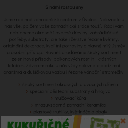
S námi rostou sny
Jsme rodinné zahradnické centrum v Úvalně. Naleznete u
nás vše, po čem vaše zahradnické srdce touží. Rádi vám
nabídneme okrasné i ovocné dřeviny, zahrádkářské
potřeby, substráty, ale také i čerstvé řezané květiny,
originální dekorace, kvalitní potraviny a hlavně milý úsměv
a osobní přístup. Rovněž prodáváme široký sortiment
zeleninové přísady, balkonových rostlin i krásných
letniček. Závěrem roku u nás vždy naleznete podzimní
aranžmá a dušičkovou vazbu i řezané vánoční stromečky.
široký sortiment okrasných a ovocných dřevin
speciální pěstební substráty a hnojiva
mulčovací kůra
mrazuvzdorná zahradní keramika
plastové truhlíky, květináče a obaly
zahrádkářské potřeby