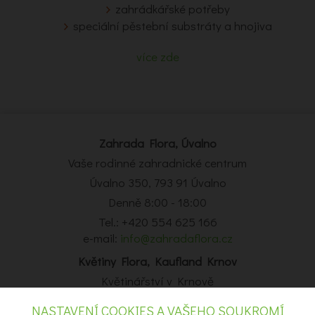
zahrádkářské potřeby
speciální pěstební substráty a hnojiva
více zde
Zahrada Flora, Úvalno
Vaše rodinné zahradnické centrum
Úvalno 350, 793 91 Úvalno
Denně 8:00 - 18:00
Tel.: +420 554 625 166
e-mail:
info@zahradaflora.cz
Květiny Flora, Kaufland Krnov
Květinářství v Krnově
Obchodní centrum Kaufland Krnov, Opavská 14, Krnov
NASTAVENÍ COOKIES A VAŠEHO SOUKROMÍ