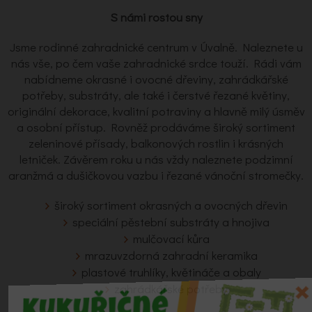
S námi rostou sny
Jsme rodinné zahradnické centrum v Úvalně. Naleznete u
nás vše, po čem vaše zahradnické srdce touží. Rádi vám
nabídneme okrasné i ovocné dřeviny, zahrádkářské
potřeby, substráty, ale také i čerstvé řezané květiny,
originální dekorace, kvalitní potraviny a hlavně milý úsměv
a osobní přístup. Rovněž prodáváme široký sortiment
zeleninové přísady, balkonových rostlin i krásných
letniček. Závěrem roku u nás vždy naleznete podzimní
aranžmá a dušičkovou vazbu i řezané vánoční stromečky.
široký sortiment okrasných a ovocných dřevin
speciální pěstební substráty a hnojiva
mulčovací kůra
mrazuvzdorná zahradní keramika
plastové truhlíky, květináče a obaly
zahrádkářské potřeby