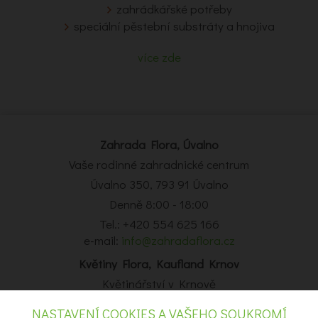
zahrádkářské potřeby
speciální pěstební substráty a hnojiva
více zde
Zahrada Flora, Úvalno
Vaše rodinné zahradnické centrum
Úvalno 350, 793 91 Úvalno
Denně 8:00 - 18:00
Tel.: +420 554 625 166
e-mail:
info@zahradaflora.cz
Květiny Flora, Kaufland Krnov
Květinářství v Krnově
Obchodní centrum Kaufland Krnov, Opavská 14, Krnov
NASTAVENÍ COOKIES A VAŠEHO SOUKROMÍ