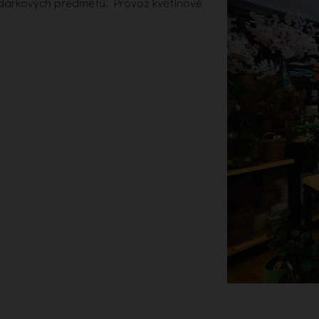
a dárkových předmětů. Provoz květinové