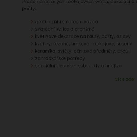
Prodejna řezaných i pokojových květin, dekorací 
pošty.
gratulační i smuteční vazba
svatební kytice a aranžmá
květinové dekorace na rauty, párty, oslavy
květiny: řezané, hrnkové - pokojové, sušené
keramika, svíčky, dárkové předměty, proutí
zahrádkářské potřeby
speciální pěstební substráty a hnojiva
více zde