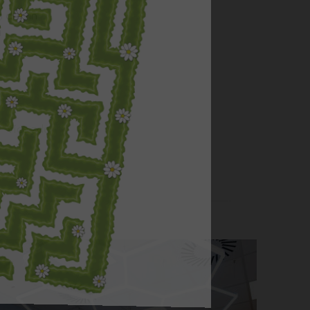
h dřevin
a
více zde