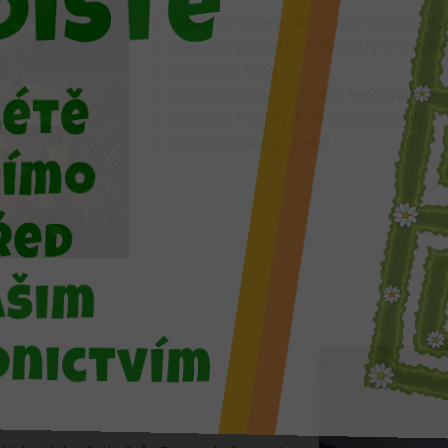
široký sortiment okrasných a ovocnýc
speciální pěstební substráty a hnojiv
mulčovací kůra
mrazuvzdorná zahradní keramika
plastové truhlíky, květináče a obaly
zahrádkářské potřeby