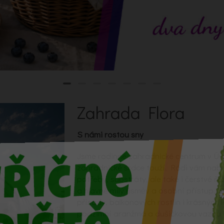
Zahrada Flora
S námi rostou sny
Jsme rodinné zahradnické centrum v Úv
zahradnické srdce touží. Rádi vám nab
potřeby, substráty, ale také i čerstvé ře
a hlavně milý úsměv a osobní přístup. 
přísady, balkonových rostlin i krásných 
podzimní aranžmá a dušičkovou vazbu i