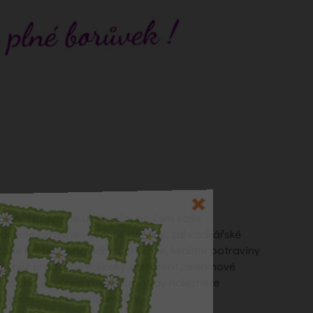
alně. Naleznete u nás vše, po čem vaše
ídneme okrasné i ovocné dřeviny, zahrádkářské
zané květiny, originální dekorace, kvalitní potraviny
Rovněž prodáváme široký sortiment zeleninové
letniček. Závěrem roku u nás vždy naleznete
 řezané vánoční stromečky.