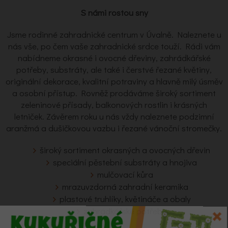
S námi rostou sny
Jsme rodinné zahradnické centrum v Úvalně. Naleznete u
nás vše, po čem vaše zahradnické srdce touží. Rádi vám
nabídneme okrasné i ovocné dřeviny, zahrádkářské
potřeby, substráty, ale také i čerstvé řezané květiny,
originální dekorace, kvalitní potraviny a hlavně milý úsměv
a osobní přístup. Rovněž prodáváme široký sortiment
zeleninové přísady, balkonových rostlin i krásných
letniček. Závěrem roku u nás vždy naleznete podzimní
aranžmá a dušičkovou vazbu i řezané vánoční stromečky.
široký sortiment okrasných a ovocných dřevin
speciální pěstební substráty a hnojiva
mulčovací kůra
mrazuvzdorná zahradní keramika
plastové truhlíky, květináče a obaly
zahrádkářské potřeby