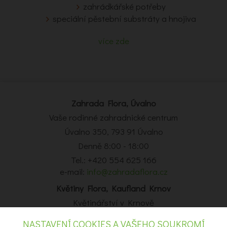
zahrádkářské potřeby
speciální pěstební substráty a hnojiva
více zde
Zahrada Flora, Úvalno
Vaše rodinné zahradnické centrum
Úvalno 350, 793 91 Úvalno
Denně 8:00 - 18:00
Tel.: +420 554 625 166
e-mail:
info@zahradaflora.cz
Květiny Flora, Kaufland Krnov
Květinářství v Krnově
Obchodní centrum Kaufland Krnov, Opavská 14, Krnov
NASTAVENÍ COOKIES A VAŠEHO SOUKROMÍ