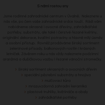
S námi rostou sny
Jsme rodinné zahradnické centrum v Úvalně. Naleznete u
nás vše, po čem vaše zahradnické srdce touží. Rádi vám
nabídneme okrasné i ovocné dřeviny, zahrádkářské
potřeby, substráty, ale také i čerstvé řezané květiny,
originální dekorace, kvalitní potraviny a hlavně milý úsměv
a osobní přístup. Rovněž prodáváme široký sortiment
zeleninové přísady, balkonových rostlin i krásných
letniček. Závěrem roku u nás vždy naleznete podzimní
aranžmá a dušičkovou vazbu i řezané vánoční stromečky.
široký sortiment okrasných a ovocných dřevin
speciální pěstební substráty a hnojiva
mulčovací kůra
mrazuvzdorná zahradní keramika
plastové truhlíky, květináče a obaly
zahrádkářské potřeby