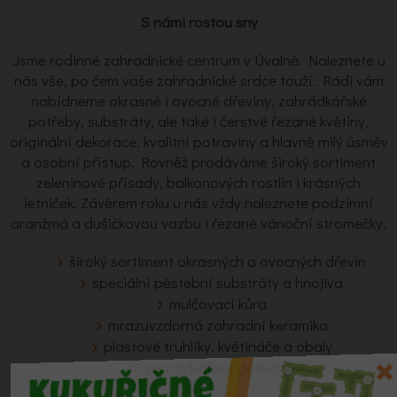
S námi rostou sny
Jsme rodinné zahradnické centrum v Úvalně. Naleznete u
nás vše, po čem vaše zahradnické srdce touží. Rádi vám
nabídneme okrasné i ovocné dřeviny, zahrádkářské
potřeby, substráty, ale také i čerstvé řezané květiny,
originální dekorace, kvalitní potraviny a hlavně milý úsměv
a osobní přístup. Rovněž prodáváme široký sortiment
zeleninové přísady, balkonových rostlin i krásných
letniček. Závěrem roku u nás vždy naleznete podzimní
aranžmá a dušičkovou vazbu i řezané vánoční stromečky.
široký sortiment okrasných a ovocných dřevin
speciální pěstební substráty a hnojiva
mulčovací kůra
mrazuvzdorná zahradní keramika
plastové truhlíky, květináče a obaly
zahrádkářské potřeby