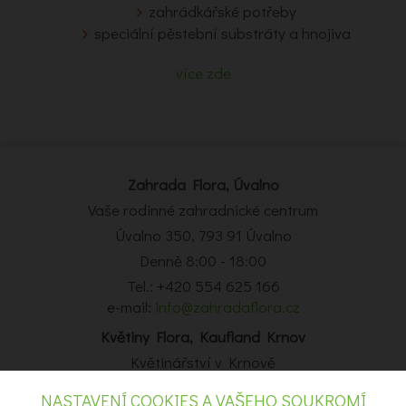
zahrádkářské potřeby
speciální pěstební substráty a hnojiva
více zde
Zahrada Flora, Úvalno
Vaše rodinné zahradnické centrum
Úvalno 350, 793 91 Úvalno
Denně 8:00 - 18:00
Tel.: +420 554 625 166
e-mail:
info@zahradaflora.cz
Květiny Flora, Kaufland Krnov
Květinářství v Krnově
Obchodní centrum Kaufland Krnov, Opavská 14, Krnov
NASTAVENÍ COOKIES A VAŠEHO SOUKROMÍ