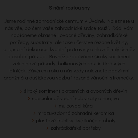
S námi rostou sny
Jsme rodinné zahradnické centrum v Úvalně. Naleznete u
nás vše, po čem vaše zahradnické srdce touží. Rádi vám
nabídneme okrasné i ovocné dřeviny, zahrádkářské
potřeby, substráty, ale také i čerstvé řezané květiny,
originální dekorace, kvalitní potraviny a hlavně milý úsměv
a osobní přístup. Rovněž prodáváme široký sortiment
zeleninové přísady, balkonových rostlin i krásných
letniček. Závěrem roku u nás vždy naleznete podzimní
aranžmá a dušičkovou vazbu i řezané vánoční stromečky.
široký sortiment okrasných a ovocných dřevin
speciální pěstební substráty a hnojiva
mulčovací kůra
mrazuvzdorná zahradní keramika
plastové truhlíky, květináče a obaly
zahrádkářské potřeby