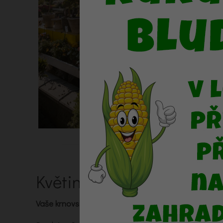
Květiny Flora
Vaše krnovské květinářství