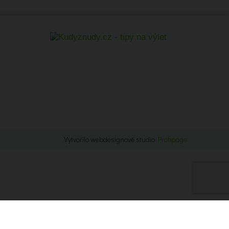
Vytvořilo webdesignové studio
Profipage