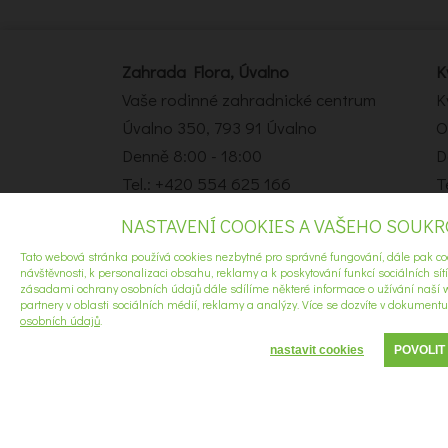
Zahrada Flora, Úvalno
K
Vaše rodinné zahradnické centrum
K
Úvalno 350, 793 91 Úvalno
O
Denně 8:00 - 18:00
D
Tel.: +420 554 625 166
T
e-mail:
info@zahradaflora.cz
e
NASTAVENÍ COOKIES A VAŠEHO SOUK
Tato webová stránka používá cookies nezbytné pro správné fungování, dále pak co
©2021 Všechna práva vyhrazena.
návštěvnosti, k personalizaci obsahu, reklamy a k poskytování funkcí sociálních sít
zásadami ochrany osobních údajů dále sdílíme některé informace o užívání naší w
partnery v oblasti sociálních médií, reklamy a analýzy. Více se dozvíte v dokument
osobních údajů
.
nastavit cookies
POVOLIT