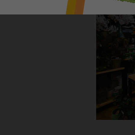
a dárkových předmětů. Provoz květinové