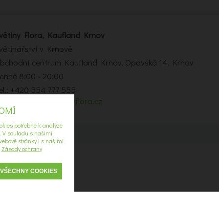
větiny Flora, Kaufland Krnov
větinářství v Krnově
bchodní centrum Kaufland Krnov, Opavská 14, Krnov
enně 8:00 - 20:00
el.: +420 554 777 555
-mail:
krnov2@kvetinyflora.cz
ROMÍ
okies potřebné k analýze
í. V souladu s našimi
ebové stránky i s našimi
u
Zásady ochrany
 VŠECHNY COOKIES