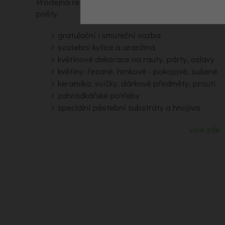
Prodejna řezaných i pokojových květin, dekorací 
pošty.
gratulační i smuteční vazba
svatební kytice a aranžmá
květinové dekorace na rauty, párty, oslavy
květiny: řezané, hrnkové - pokojové, sušené
keramika, svíčky, dárkové předměty, proutí
zahrádkářské potřeby
speciální pěstební substráty a hnojiva
více zde