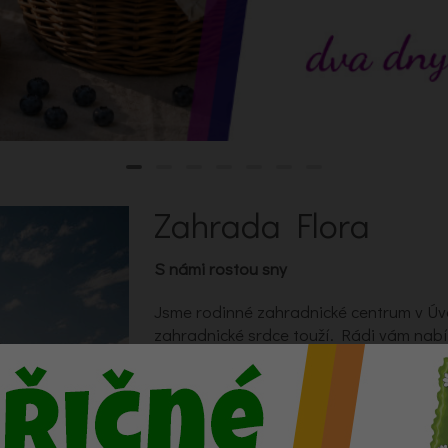
Zahrada Flora
S námi rostou sny
Jsme rodinné zahradnické centrum v Úv
zahradnické srdce touží. Rádi vám nab
potřeby, substráty, ale také i čerstvé ře
a hlavně milý úsměv a osobní přístup. 
přísady, balkonových rostlin i krásných 
podzimní aranžmá a dušičkovou vazbu i