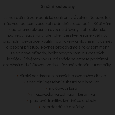
S námi rostou sny
Jsme rodinné zahradnické centrum v Úvalně. Naleznete u
nás vše, po čem vaše zahradnické srdce touží. Rádi vám
nabídneme okrasné i ovocné dřeviny, zahrádkářské
potřeby, substráty, ale také i čerstvé řezané květiny,
originální dekorace, kvalitní potraviny a hlavně milý úsměv
a osobní přístup. Rovněž prodáváme široký sortiment
zeleninové přísady, balkonových rostlin i krásných
letniček. Závěrem roku u nás vždy naleznete podzimní
aranžmá a dušičkovou vazbu i řezané vánoční stromečky.
široký sortiment okrasných a ovocných dřevin
speciální pěstební substráty a hnojiva
mulčovací kůra
mrazuvzdorná zahradní keramika
plastové truhlíky, květináče a obaly
zahrádkářské potřeby